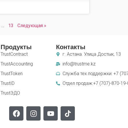
…
13
Cледующая »
Продукты
Контакты
TrustContract
г. Астана. Улица Достык, 13
TrustAccounting
info@trustme.kz
TrustToken
Служба тех.поддержки: +7 (707
TrustID
Отдел продаж:+7 (707)-870-19-
TrustЭДО