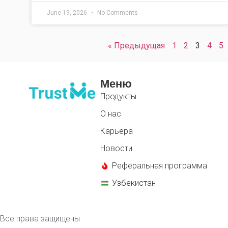
June 19, 2026
No Comments
« Предыдущая
1
2
3
4
5
Меню
Продукты
О нас
Карьера
Новости
Реферальная программа
Узбекистан
Все права защищены