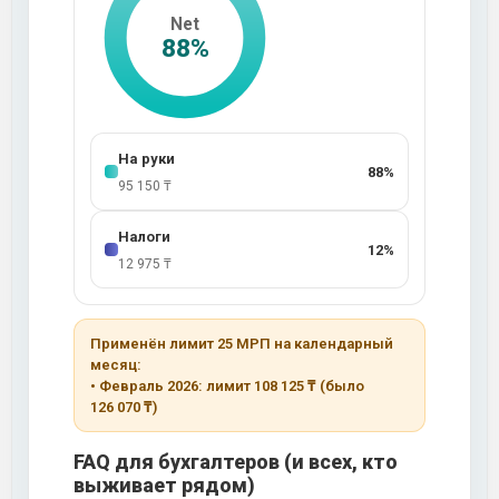
Net
88%
На руки
88%
95 150 ₸
Налоги
12%
12 975 ₸
Применён лимит 25 МРП на календарный 
месяц:

• Февраль 2026: лимит 108 125 ₸ (было 
126 070 ₸)
FAQ для бухгалтеров (и всех, кто
выживает рядом)