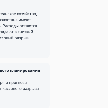
сельское хозяйство,
азахстане имеют
. Расходы остаются
падают в «низкий
ассовый разрыв.
ового планирования
ря и прогноза
т кассового разрыва