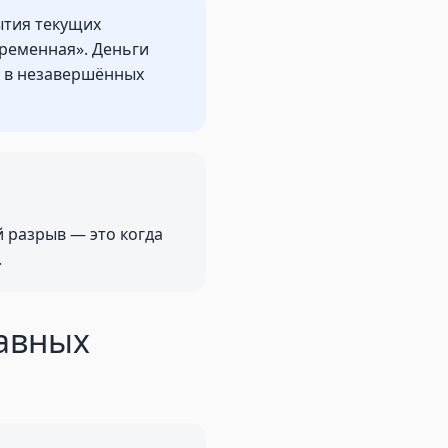
ытия текущих
временная». Деньги
, в незавершённых
й разрыв — это когда
.
лавных