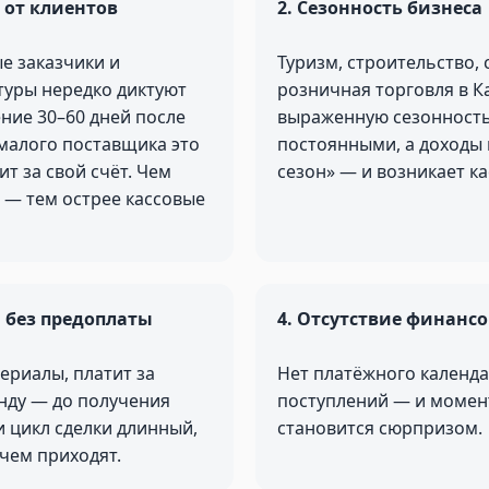
 от клиентов
2. Сезонность бизнеса
е заказчики и
Туризм, строительство, 
туры нередко диктуют
розничная торговля в К
ение 30–60 дней после
выраженную сезонность
 малого поставщика это
постоянными, а доходы 
ит за свой счёт. Чем
сезон» — и возникает к
 — тем острее кассовые
ы без предоплаты
4. Отсутствие финанс
ериалы, платит за
Нет платёжного календа
енду — до получения
поступлений — и момен
и цикл сделки длинный,
становится сюрпризом.
 чем приходят.