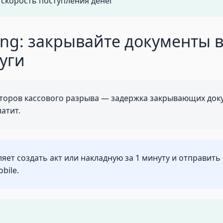
 скорость поступления денег
ing: закрывайте документы 
уги
торов кассового разрыва — задержка закрывающих доку
атит.
ляет создать акт или накладную за 1 минуту и отправить
bile.