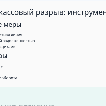
 кассовый разрыв: инструме
е меры
итная линия
ой задолженностью
авщиками
ры
рь
ооборота