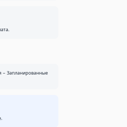
ата.
ия − Запланированные
.