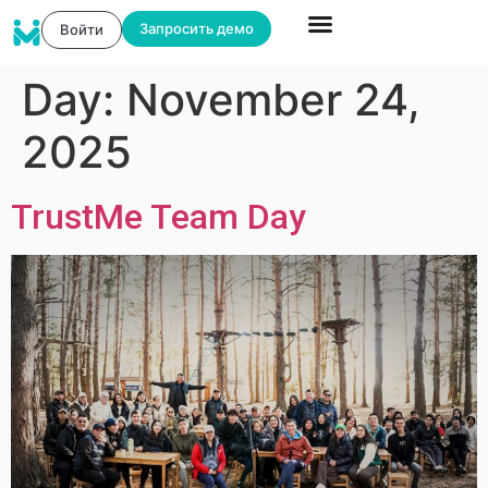
Запросить демо
Войти
Day:
November 24,
2025
TrustMe Team Day