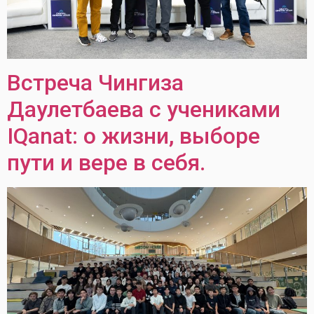
Встреча Чингиза
Даулетбаева с учениками
IQanat: о жизни, выборе
пути и вере в себя.