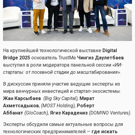
На крупнейшей технологической выставке
Digital
Bridge 2025
основатель TrustMe
Чингиз Даулетбаев
выступил в роли модератора панельной сессии
«ИИ-
стартапы: от посевной стадии до масштабирования»
.
В дискуссии приняли участие ведущие эксперты из
мира венчурных инвестиций и стартап-экосистемы:
Жан Карсыбаев
(Big Sky Capital),
Мират
Ахметсадыков
,
(MOST Holding),
Роберт
Аббанат
(GloCoach),
Ягиз Карадениз
(DOM!NO Ventures).
Эксперты обсудили самые актуальные вопросы для
технологических предпринимателей —
где искать