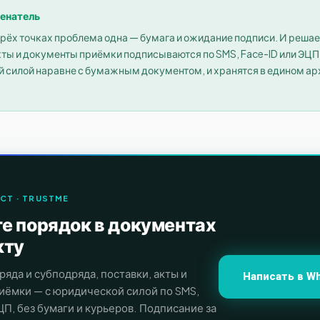
енатель
ырёх точках проблема одна — бумага и ожидание подписи. И решае
кты и документы приёмки подписываются по SMS, Face-ID или ЭЦП 
 силой наравне с бумажным документом, и хранятся в едином ар
CT · TRUSTME
е порядок в документах
кту
яда и субподряда, поставки, акты и
Написать в W
иёмки — с юридической силой по SMS,
ЦП, без бумаги и курьеров. Подписание за