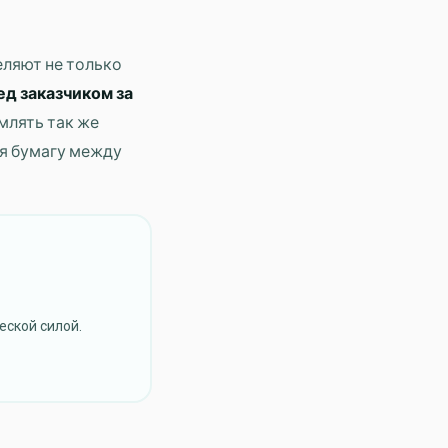
еляют не только
ед заказчиком за
млять так же
яя бумагу между
еской силой.