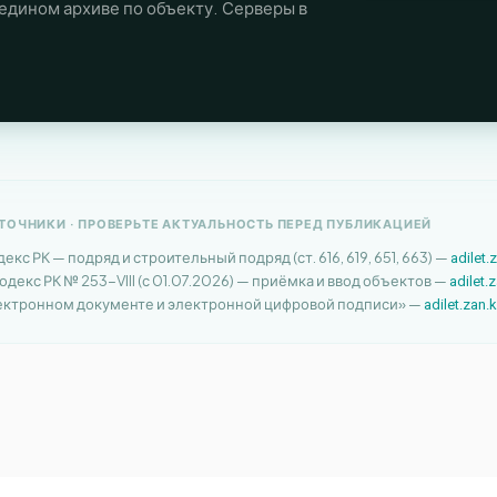
 едином архиве по объекту. Серверы в
ОЧНИКИ · ПРОВЕРЬТЕ АКТУАЛЬНОСТЬ ПЕРЕД ПУБЛИКАЦИЕЙ
кс РК — подряд и строительный подряд (ст. 616, 619, 651, 663) —
adilet.
декс РК № 253-VIII (с 01.07.2026) — приёмка и ввод объектов —
adilet.
лектронном документе и электронной цифровой подписи» —
adilet.zan.