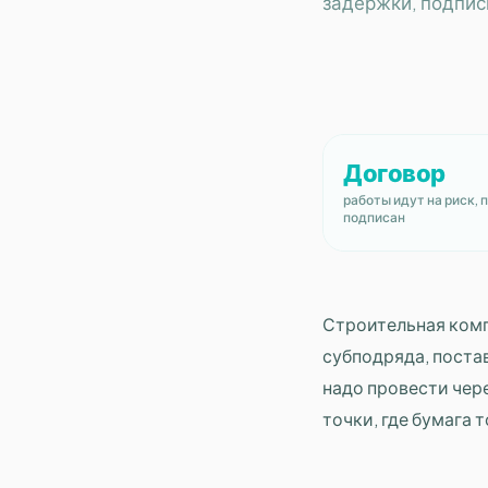
задержки, подписы
Договор
работы идут на риск, п
подписан
Строительная комп
субподряда, поста
надо провести чере
точки, где бумага 