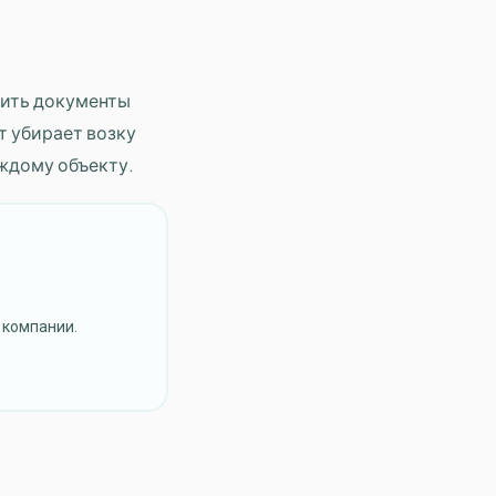
дить документы
т убирает возку
аждому объекту.
 компании.