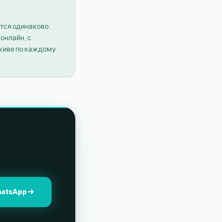
тся одинаково:
онлайн, с
хиве по каждому
hatsApp