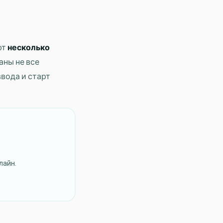
ют
несколько
аны не все
ввода и старт
лайн.