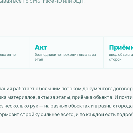
вая всё по SMS, Face-ID или ЭЦП.
Акт
Приём
ока он не
без подписи не проходит оплата за
ввод объекта
этап
сторон
ания работает с большим потоком документов: договор
вка материалов, акты за этапы, приёмка объекта. И поч
з несколько рук — на разных объектах и в разных город
тормозит стройку сильнее всего, и по каждой есть подро