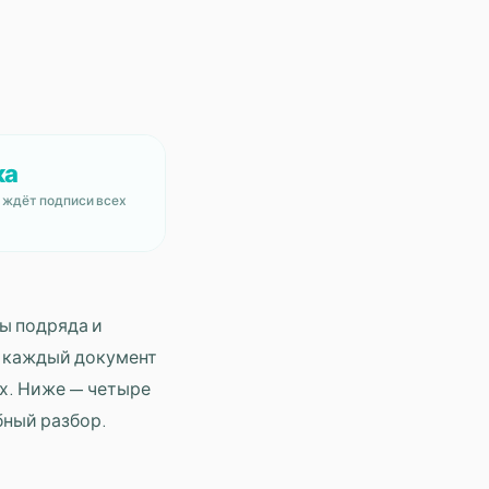
ка
 ждёт подписи всех
ы подряда и
ти каждый документ
ах. Ниже — четыре
бный разбор.