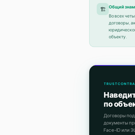
Общий знам
🏗️
Во всех чет
договоры, а
юридической
объекту.
TRUSTCONTRA
Наведит
по объе
Договоры подр
документы пр
Face-ID или Э