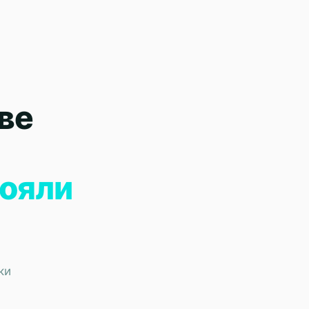
ве
тояли
ки