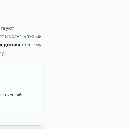
ствуют
от и услуг. Важный
ледствия
, поэтому
ту.
сать онлайн.