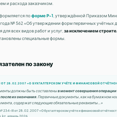
ем и расхода заказчиком.
оформляется по
форме Р-1
, утверждённой Приказом Мин
2 года № 562 «Об утверждении форм первичных учётных 
 для всех видов работ и услуг,
за исключением строит
становлены специальные формы.
язателен по закону
I ОТ 28.02.2007 «О БУХГАЛТЕРСКОМ УЧЁТЕ И ФИНАНСОВОЙ ОТЧЁТНОСТ
менты должны быть составлены
в момент совершения операции
после их окончания
. Первичные документы, как на бумажном носи
умента, содержат следующие обязательные реквизиты…»
№ 234-III от 28.02.2007 «О бухгалтерском учёте и финансовой отчётности»
h.kz, апрель 2026