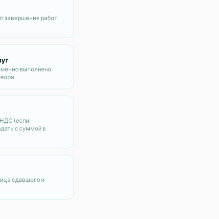
нт завершения работ
луг
именно выполнено.
овора
НДС (если
дать с суммой в
ица сдавшего и