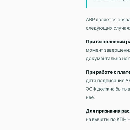
АВР является обяз
следующих случая
При выполнении ра
момент завершения
документально не 
При работе с пла
дата подписания А
ЭСФ должна быть в
неё.
Для признания рас
на вычеты по КПН 