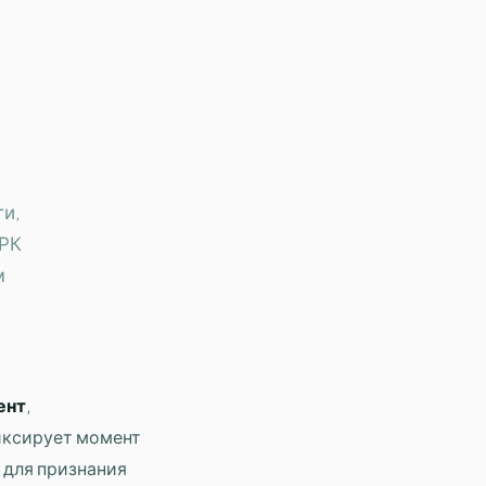
ги,
 РК
м
ент
,
иксирует момент
 для признания