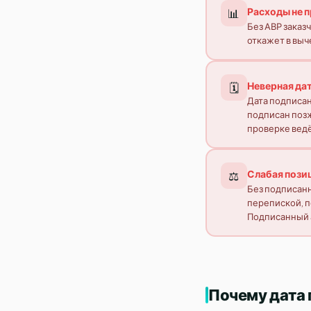
Расходы не 
📊
Без АВР заказ
откажет в выч
Неверная да
🗓️
Дата подписани
подписан позж
проверке ведё
Слабая позиц
⚖️
Без подписанн
перепиской, 
Подписанный 
Почему дата 