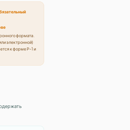
обязательный
ове
ронного формата.
или электронной)
ется к форме Р-1 и
содержать