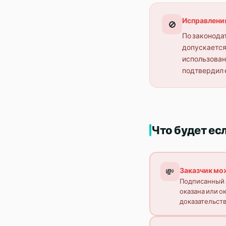
Исправления
🚫
По законода
допускается.
использован
подтвердил е
Что будет ес
Заказчик мож
💸
Подписанный А
оказана или о
доказательств