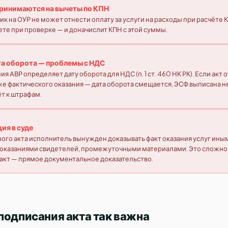
принимаются на вычеты по КПН
чик на ОУР не может отнести оплату за услуги на расходы при расчёте 
ете при проверке — и доначислит КПН с этой суммы.
та оборота — проблемы с НДС
я АВР определяет дату оборота для НДС (п. 1 ст. 460 НК РК). Если акт 
е фактического оказания — дата оборота смещается, ЭСФ выписана не
т к штрафам.
ия в суде
ого акта исполнитель вынужден доказывать факт оказания услуг ины
показаниями свидетелей, промежуточными материалами. Это сложно 
акт — прямое документальное доказательство.
подписания акта так важна