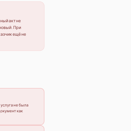
ный акт не
новый. При
казчик ещё не
 услуга не была
документ как