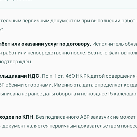
ательным первичным документом при выполнении работ и
х:
бот или оказании услуг по договору.
Исполнитель обяза
 работ или непосредственно после. Без него факт выпол
подтверждён.
тельщиками НДС.
По п. 1 ст. 460 НК РК датой совершения
ВР обеими сторонами. Именно эта дата определяет когд
ыписана не ранее даты оборота и не позднее 15 календар
ходов по КПН.
Без подписанного АВР заказчик не может
— документ является первичным доказательством понесё