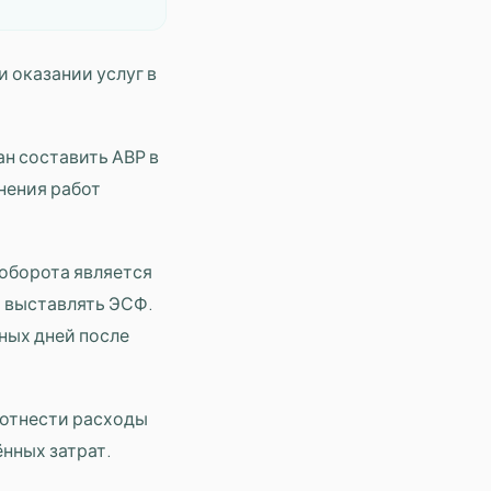
 оказании услуг в
н составить АВР в
нения работ
 оборота является
а выставлять ЭСФ.
ных дней после
 отнести расходы
нных затрат.