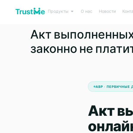
Продукты
О нас
Новости
Конт
Акт выполненных 
законно не платит
АВР · ПЕРВИЧНЫЕ 
Акт в
онлай