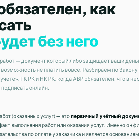
обязателен, как
сать
будет без него
работ — документ который либо защищает ваши день
 возможность не платить вовсе. Разбираем по Закону
учёте», ГК РК и НК РК: когда АВР обязателен, что в нё
 подписать онлайн.
бот (оказанных услуг) — это
первичный учётный докум
кт выполнения работ или оказания услуг. Именно он ф
ательства по оплате у заказчика и является основанием