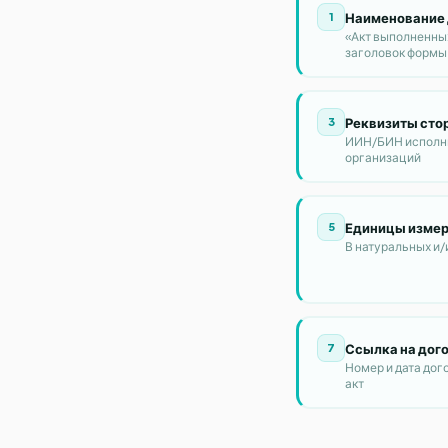
Наименование
1
«Акт выполненных
заголовок формы
Реквизиты сто
3
ИИН/БИН исполни
организаций
Единицы измер
5
В натуральных и/
Ссылка на дог
7
Номер и дата дог
акт