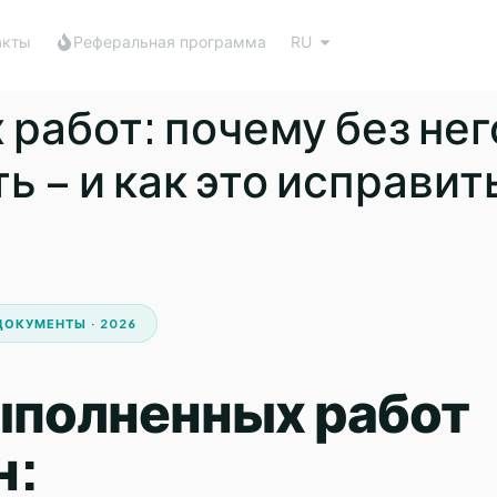
акты
Реферальная программа
RU
работ: почему без нег
ь – и как это исправит
ДОКУМЕНТЫ · 2026
ыполненных работ
н: