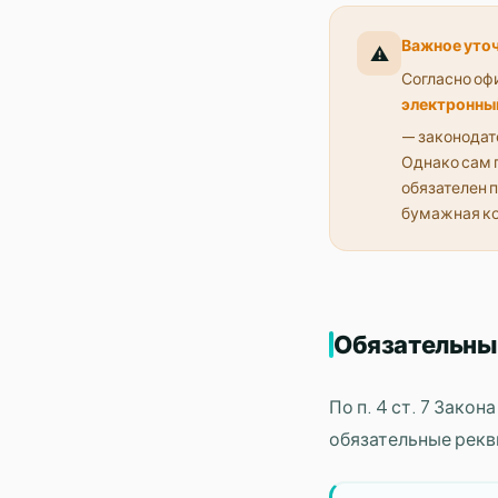
Важное уто
⚠️
Согласно оф
электронный
— законодат
Однако сам 
обязателен п
бумажная коп
Обязательные
По п. 4 ст. 7 Зако
обязательные рекв