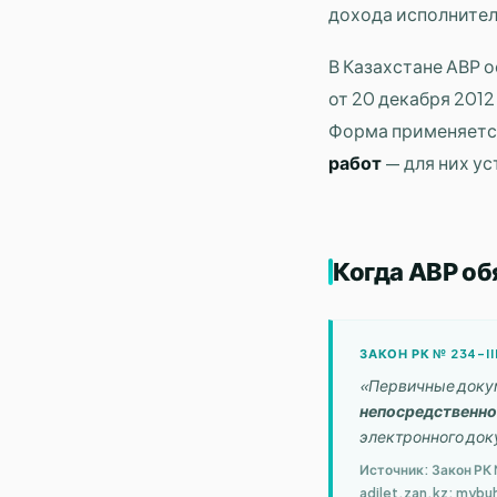
дохода исполнител
В Казахстане АВР 
от 20 декабря 201
Форма применяется
работ
— для них у
Когда АВР об
ЗАКОН РК № 234-II
«Первичные доку
непосредственно 
электронного док
Источник: Закон РК 
adilet.zan.kz; mybu