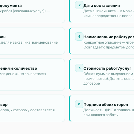
 документа
Дата составления
2
 работ (оказанных услуг)» —
Дата выписки акта — в моме
или непосредственно после
рон
Наименование работ/ус
4
теля и заказчика, наименование
Конкретное описание — что 
Совпадает с предметом дог
ения и количество
Стоимость работ/услуг
6
или денежных показателях
Общая сумма с выделением 
применяется). Должна совпа
договоре
овор
Подписи обеих сторон
8
овора, к которому составляется
Должность, ФИО и подпись л
принявшего работы