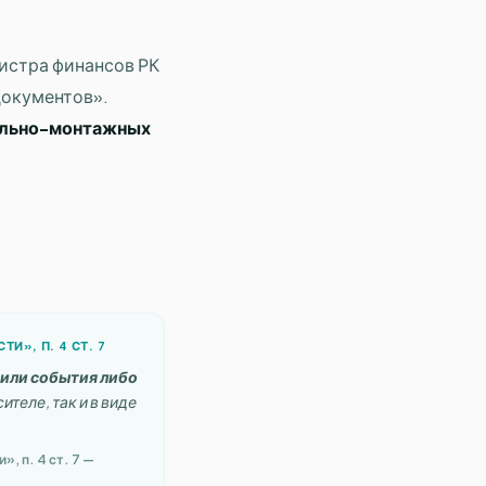
истра финансов РК
документов».
ельно-монтажных
И», П. 4 СТ. 7
 или события либо
теле, так и в виде
, п. 4 ст. 7 —