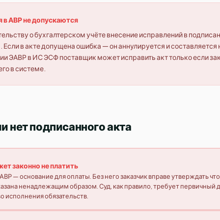
 в АВР не допускаются
тельству о бухгалтерском учёте внесение исправлений в подписан
 Если в акте допущена ошибка — он аннулируется и составляется 
ии ЭАВР в ИС ЭСФ поставщик может исправить акт только если за
го в системе.
ли нет подписанного акта
ет законно не платить
ВР — основание для оплаты. Без него заказчик вправе утверждать что
казана ненадлежащим образом. Суд, как правило, требует первичный 
о исполнения обязательств.