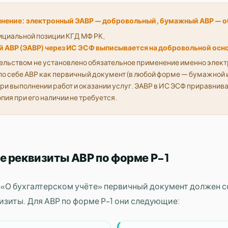
чнение: электронный ЭАВР — добровольный, бумажный АВР — 
ициальной позиции КГД МФ РК,
 АВР (ЭАВР) через ИС ЭСФ выписывается на добровольной осн
ельством не установлено обязательное применение именно элект
по себе АВР как первичный документ (в любой форме — бумажной 
ри выполнении работ и оказании услуг. ЭАВР в ИС ЭСФ приравнива
ия при его наличии не требуется.
 реквизиты АВР по форме Р-1
на «О бухгалтерском учёте» первичный документ должен 
изиты. Для АВР по форме Р-1 они следующие: