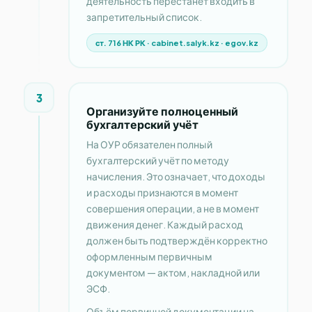
деятельность перестанет входить в
запретительный список.
ст. 716 НК РК · cabinet.salyk.kz · egov.kz
3
Организуйте полноценный
бухгалтерский учёт
На ОУР обязателен полный
бухгалтерский учёт по методу
начисления. Это означает, что доходы
и расходы признаются в момент
совершения операции, а не в момент
движения денег. Каждый расход
должен быть подтверждён корректно
оформленным первичным
документом — актом, накладной или
ЭСФ.
Объём первичной документации на