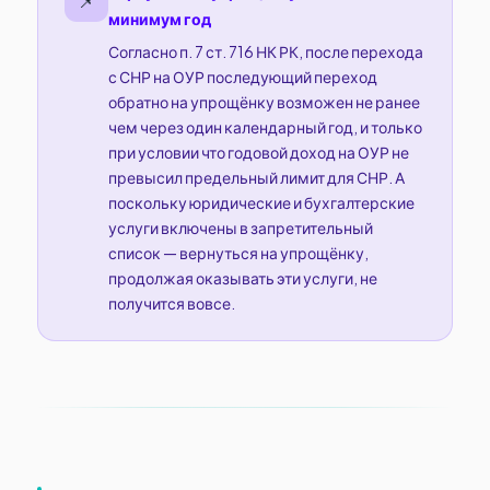
📌
минимум год
Согласно п. 7 ст. 716 НК РК, после перехода
с СНР на ОУР последующий переход
обратно на упрощёнку возможен не ранее
чем через один календарный год, и только
при условии что годовой доход на ОУР не
превысил предельный лимит для СНР. А
поскольку юридические и бухгалтерские
услуги включены в запретительный
список — вернуться на упрощёнку,
продолжая оказывать эти услуги, не
получится вовсе.