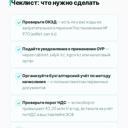
Чеклист: что нужно сделать
Проверьте ОКЭД
— есть ли у вас коды из
запретительного перечня Постановления №
970 (adilet.zan.kz)
Подайте уведомление о применении ОУР
—
через cabinet.salyk.kz, egov.kz или налоговый
орган
Организуйте бухгалтерский учёт по методу
начисления
— с полным пакетом первичных
документов
Проверьте порог НДС
— если оборот
превышает 43,25 млн тг в год, встаньте на учёт
по НДС и выставляйте ЭСФ