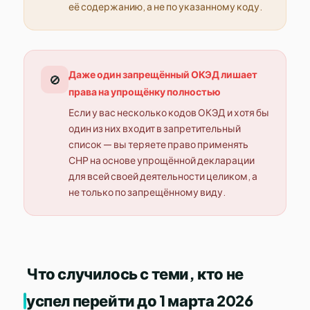
её содержанию, а не по указанному коду.
Даже один запрещённый ОКЭД лишает
🚫
права на упрощёнку полностью
Если у вас несколько кодов ОКЭД и хотя бы
один из них входит в запретительный
список — вы теряете право применять
СНР на основе упрощённой декларации
для всей своей деятельности целиком, а
не только по запрещённому виду.
Что случилось с теми, кто не
успел перейти до 1 марта 2026