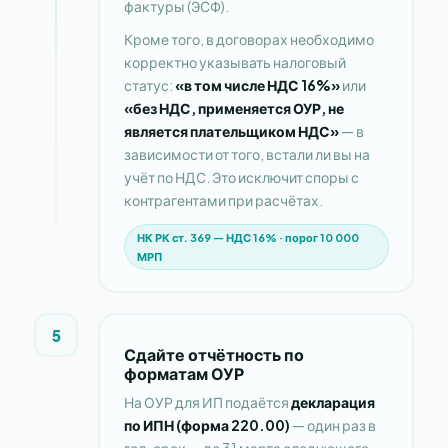
фактуры (ЭСФ).
Кроме того, в договорах необходимо
корректно указывать налоговый
статус:
«в том числе НДС 16%»
или
«без НДС, применяется ОУР, не
является плательщиком НДС»
— в
зависимости от того, встали ли вы на
учёт по НДС. Это исключит споры с
контрагентами при расчётах.
НК РК ст. 369 — НДС 16% · порог 10 000
МРП
5
Сдайте отчётность по
форматам ОУР
На ОУР для ИП подаётся
декларация
по ИПН (форма 220.00)
— один раз в
год, срок — до 31 марта следующего