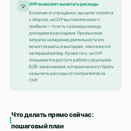
ОУР позволяет вычитать расходы
💡
В отличие от упрощёнки, где налог платится
с оборота, на ОУР вы платите налог с
прибыли — то есть с разницы между
доходами и расходами. При высоких
затратах на ведение деятельности это
может оказаться выгоднее, чем кажется
на первый взгляд. Кроме того, на ОУР
открывается доступ к работе с крупными
B2B-заказчиками, которые не могут брать
на вычеты расходы от контрагентов на
СНР.
Что делать прямо сейчас:
пошаговый план