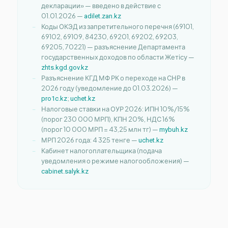
декларации» — введено в действие с
01.01.2026 —
adilet.zan.kz
Коды ОКЭД из запретительного перечня (69101,
69102, 69109, 84230, 69201, 69202, 69203,
69205, 70221) — разъяснение Департамента
государственных доходов по области Жетісу —
zhts.kgd.gov.kz
Разъяснение КГД МФ РК о переходе на СНР в
2026 году (уведомление до 01.03.2026) —
;
pro1c.kz
uchet.kz
Налоговые ставки на ОУР 2026: ИПН 10%/15%
(порог 230 000 МРП), КПН 20%, НДС 16%
(порог 10 000 МРП = 43,25 млн тг) —
mybuh.kz
МРП 2026 года: 4 325 тенге —
uchet.kz
Кабинет налогоплательщика (подача
уведомления о режиме налогообложения) —
cabinet.salyk.kz