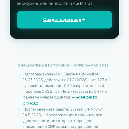
верификацией личности и Audit Trail.
Создать договор
ОФИЦИАЛЬНЫЕ ИСТОЧНИКИ · АПРЕЛЬ–МАЙ 2026
Налоговый кодекс РК (Закон № 214-VIII от
18.07.2025, действует с 01.01.2026) — ст. 723 п. 1
(условия применения СНР: запретительный
перечень ОКЭД); ст. 716 п. 7 (возврат на СНР не
ранее чем через один год) —
;
adilet.zan.kz
pro1c.kz
Постановление Правительства РК № 970 от
14.11.2025 «Об утверждении перечня видов
деятельности, по которым запрещено
применение СНР на основе упрощённой