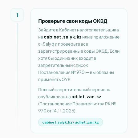
1
Проверьте свои коды ОКЭД
Зайдите в Кабинет налогоплательщика
на
cabinet.salyk.kz
или в приложение
e-Salyq и проверьте все
зарегистрированные коды ОКЭД. Если
хотя бы один из них входит в
запретительный список
Постановления № 970 — вы обязаны
применять ОУР.
Полный запретительный перечень
опубликован на
adilet.zan.kz
(Постановление Правительства РК №
970 от 14.11.2025).
cabinet.salyk.kz · adilet.zan.kz