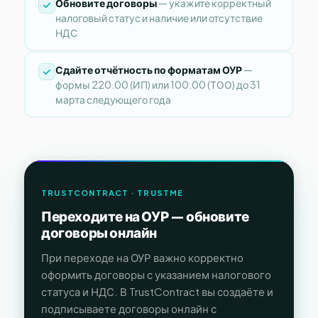
Обновите договоры
— укажите корректный
налоговый статус и наличие или отсутствие
НДС
Сдайте отчётность по форматам ОУР
—
формы 220.00 (ИП) или 100.00 (ТОО) до 31
марта следующего года
TRUSTCONTRACT · TRUSTME
Переходите на ОУР — обновите
договоры онлайн
При переходе на ОУР важно корректно
оформить договоры с указанием налогового
статуса и НДС. В TrustContract вы создаёте и
подписываете договоры онлайн с