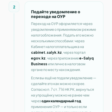
2
Подайте уведомление о
переходе на ОУР
Переход на ОУР оформляется через
уведомление о применяемом режиме
налогообложения. Подать его можно
несколькими способами: через
Кабинет налогоплательщика на
cabinet.salyk.kz
, через портал
egov.kz
, через приложение
e-Salyq
Business
или лично в налоговом
органе по месту нахождения.
Если вы ещё не подали уведомление —
сделайте это как можно скорее.
Согласно п. 7 ст. 716 НК РК, вернуться
на упрощёнку можно не ранее чем
через
один календарный год
применения ОУР — и только если