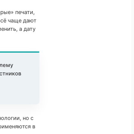
рые» печати,
всё чаще дают
нить, а дату
блему
астников
ологии, но с
рименяются в