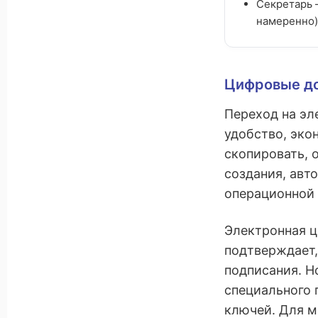
Секретарь 
намеренно)
Цифровые до
Переход на эл
удобство, эко
скопировать, 
создания, авт
операционной
Электронная ц
подтверждает,
подписания. Н
специального 
ключей. Для м