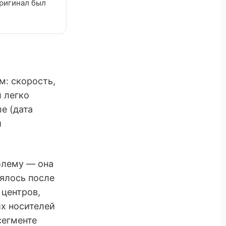
оригинал был
: скорость,
 легко
е (дата
и
блему — она
ялось после
центров,
их носителей
сегменте