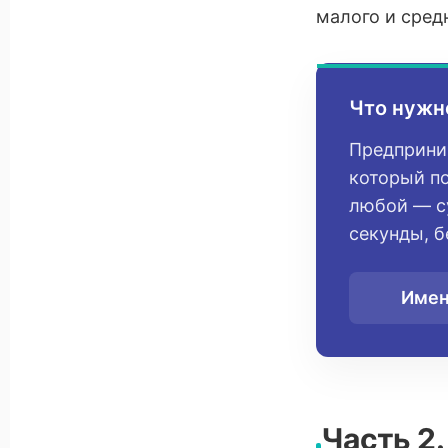
малого и сред
Что нужн
Предприним
который по
любой — су
секунды, б
Имен
Часть 2