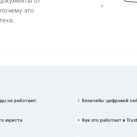
документы от
 почему это
теха.
ды не работают
Блокчейн: цифровой се
2
то юриста
Как это работает в Trus
4