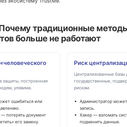
рез экосистему TrustMe.
. Почему традиционные метод
тов больше не работают
«человеческого
Риск централизац
Централизованные базы 
а защиты, построенная
государственные, подве
людям, уязвима.
рискам.
ожет ошибиться или
Администратор может
давлению.
запись.
 — потерять документ
Хакер — взломать сис
етить» его замену.
подменить данные.