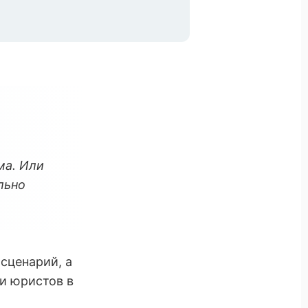
ма. Или
льно
сценарий, а
и юристов в