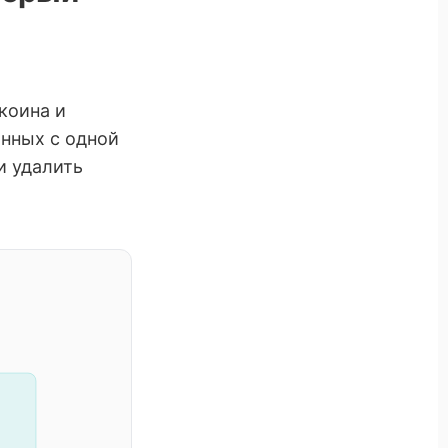
о
коина и
анных с одной
и удалить