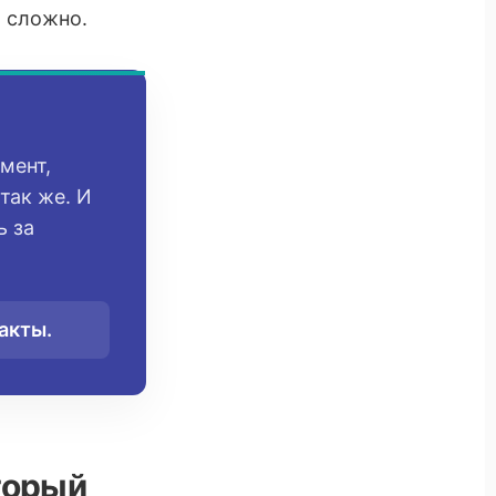
о сложно.
мент,
так же. И
ь за
акты.
торый