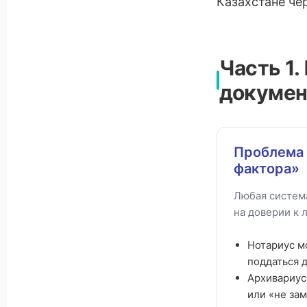
Казахстане че
Часть 1
докумен
Проблема 
фактора»
Любая систем
на доверии к 
Нотариус м
поддаться 
Архивариус
или «не зам