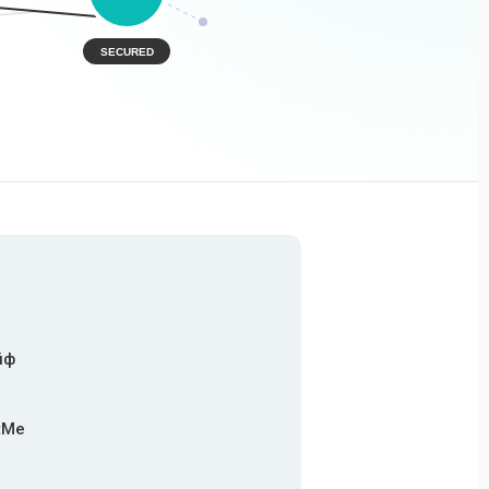
SECURED
йф
tMe