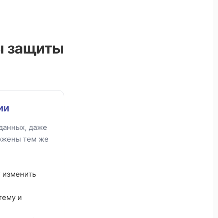
ы защиты
ии
данных, даже
ржены тем же
 изменить
тему и