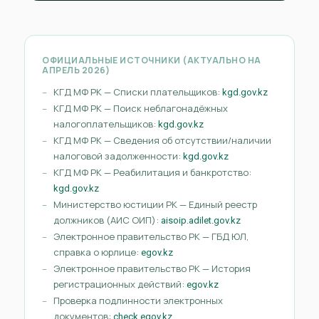
ОФИЦИАЛЬНЫЕ ИСТОЧНИКИ (АКТУАЛЬНО НА
АПРЕЛЬ 2026)
КГД МФ РК — Списки плательщиков:
kgd.gov.kz
КГД МФ РК — Поиск неблагонадёжных
налогоплательщиков:
kgd.gov.kz
КГД МФ РК — Сведения об отсутствии/наличии
налоговой задолженности:
kgd.gov.kz
КГД МФ РК — Реабилитация и банкротство:
kgd.gov.kz
Министерство юстиции РК — Единый реестр
должников (АИС ОИП):
aisoip.adilet.gov.kz
Электронное правительство РК — ГБД ЮЛ,
справка о юрлице:
egov.kz
Электронное правительство РК — История
регистрационных действий:
egov.kz
Проверка подлинности электронных
документов:
check.egov.kz