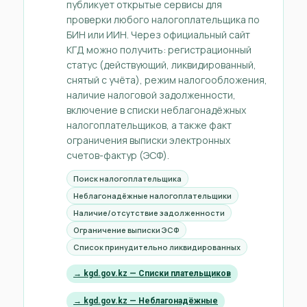
публикует открытые сервисы для
проверки любого налогоплательщика по
БИН или ИИН. Через официальный сайт
КГД можно получить: регистрационный
статус (действующий, ликвидированный,
снятый с учёта), режим налогообложения,
наличие налоговой задолженности,
включение в списки неблагонадёжных
налогоплательщиков, а также факт
ограничения выписки электронных
счетов-фактур (ЭСФ).
Поиск налогоплательщика
Неблагонадёжные налогоплательщики
Наличие/отсутствие задолженности
Ограничение выписки ЭСФ
Список принудительно ликвидированных
→ kgd.gov.kz — Списки плательщиков
→ kgd.gov.kz — Неблагонадёжные