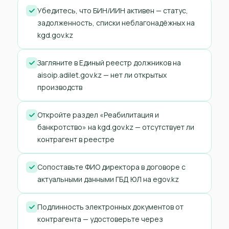
Убедитесь, что БИН/ИИН активен — статус,
задолженность, списки неблагонадёжных на
kgd.gov.kz
Загляните в Единый реестр должников на
aisoip.adilet.gov.kz — нет ли открытых
производств
Откройте раздел «Реабилитация и
банкротство» на kgd.gov.kz — отсутствует ли
контрагент в реестре
Сопоставьте ФИО директора в договоре с
актуальными данными ГБД ЮЛ на egov.kz
Подлинность электронных документов от
контрагента — удостоверьте через