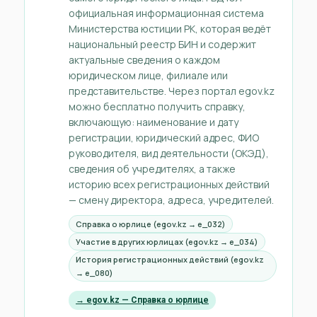
официальная информационная система
Министерства юстиции РК, которая ведёт
национальный реестр БИН и содержит
актуальные сведения о каждом
юридическом лице, филиале или
представительстве. Через портал egov.kz
можно бесплатно получить справку,
включающую: наименование и дату
регистрации, юридический адрес, ФИО
руководителя, вид деятельности (ОКЭД),
сведения об учредителях, а также
историю всех регистрационных действий
— смену директора, адреса, учредителей.
Справка о юрлице (egov.kz → e_032)
Участие в других юрлицах (egov.kz → e_034)
История регистрационных действий (egov.kz
→ e_080)
→ egov.kz — Справка о юрлице