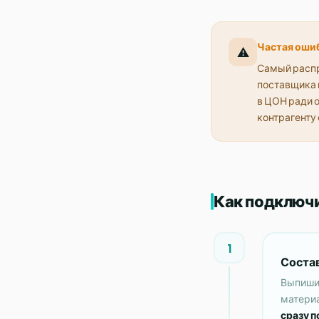
Частая ошиб
⚠️
Самый распр
поставщика и
в ЦОН ради о
контрагенту 
Как подключи
1
Состав
Выпишит
материа
сразу п