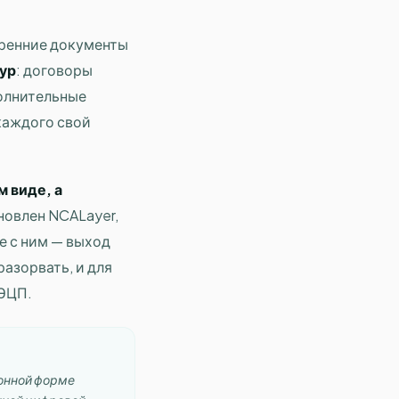
тренние документы
ур
: договоры
полнительные
 каждого свой
 виде, а
новлен NCALayer,
те с ним — выход
разорвать, и для
ЭЦП.
ронной форме