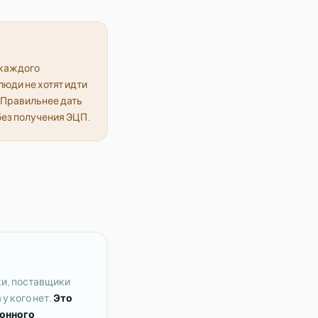
 каждого
люди не хотят идти
. Правильнее дать
 без получения ЭЦП.
ки, поставщики
у кого нет.
Это
ронного