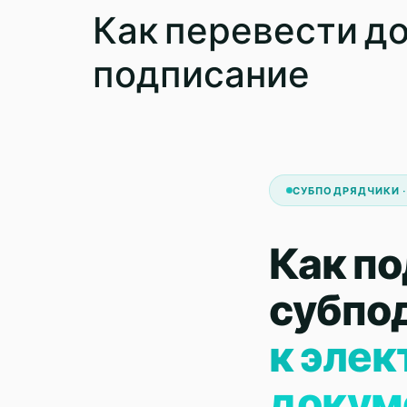
Как перевести д
подписание
СУБПОДРЯДЧИКИ ·
Как п
субпо
к эле
докум