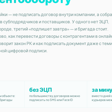
йки — не подписать договор внутри компании, а собр
в субподрядчиков и поставщиков. У одного нет ЭЦП,
ороде, третий «подпишет завтра» — и бригада стоит.
во, как перевести договоры с контрагентами в онлай
оворит закон РК и как подписать документ даже с теми
нной цифровой подписи.
без ЭЦП
за мин
м объекте:
по большинству договоров можно
вместо дней 
 бригады
подписать по SMS или Face ID
курьеров ме