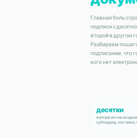
Главная боль стро
подписи с десятко
второй в другом г
Разбираем пошаго
подписание, что г
кого нет электро
десятки
контрагентов на одно
субподряд, поставка,