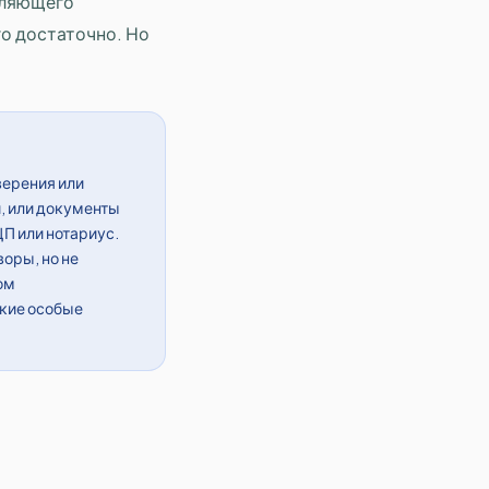
вляющего
о достаточно. Но
верения или
, или документы
ЦП или нотариус.
оры, но не
ом
акие особые