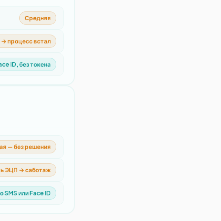
Средняя
 → процесс встал
ce ID, без токена
ая — без решения
ть ЭЦП → саботаж
о SMS или Face ID