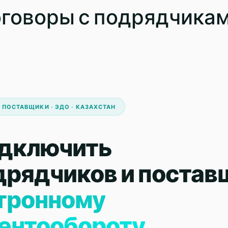
оговоры с подрядчикам
 ПОСТАВЩИКИ · ЭДО · КАЗАХСТАН
одключить
дрядчиков и постав
ктронному
ентообороту