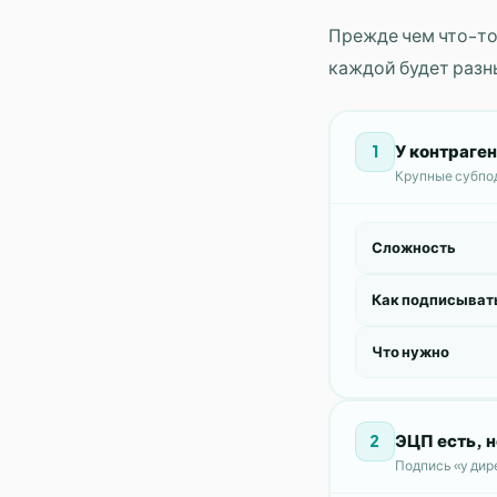
Прежде чем что-то
каждой будет разн
У контраген
1
Крупные субпо
Сложность
Как подписыват
Что нужно
ЭЦП есть, н
2
Подпись «у дире