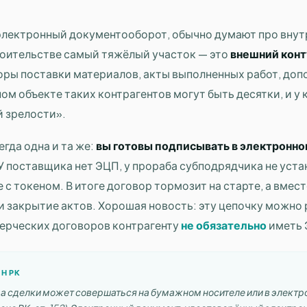
 электронный документооборот, обычно думают про вну
роительстве самый тяжёлый участок — это
внешний конт
оры поставки материалов, акты выполненных работ, до
ом объекте таких контрагентов могут быть десятки, и у
 зрелости».
гда одна и та же:
вы готовы подписывать в электронном
 У поставщика нет ЭЦП, у прораба субподрядчика не уста
е с токеном. В итоге договор тормозит на старте, а вмес
и закрытие актов. Хорошая новость: эту цепочку можно 
ерческих договоров контрагенту
не обязательно
иметь 
Н РК
 сделки может совершаться на бумажном носителе или в элект