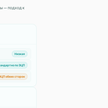
пы — подход к
Низкая
андартно по ЭЦП
ЭЦП обеих сторон