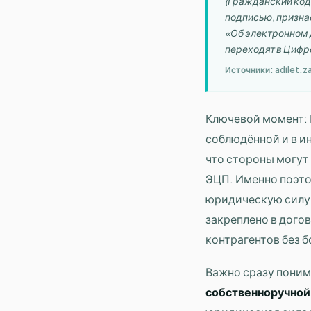
(Гражданский код
подписью, призна
«Об электронном д
переходят в Цифро
Источники: adilet.z
Ключевой момент: 
соблюдённой и в и
что стороны могут
ЭЦП. Именно поэто
юридическую силу
закреплено в дого
контрагентов без б
Важно сразу поним
собственноручной 