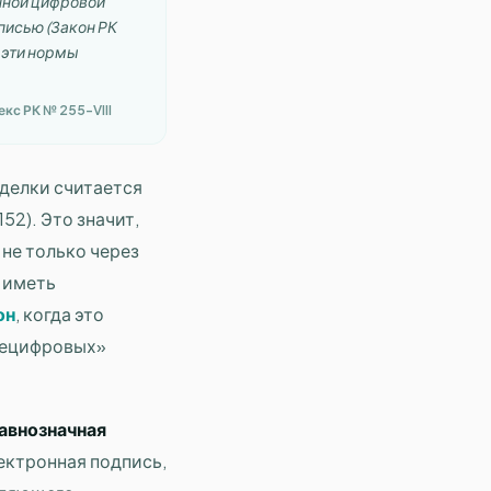
онной цифровой
писью (Закон РК
 эти нормы
екс РК № 255-VIII
делки считается
 152). Это значит,
не только через
 иметь
он
, когда это
«нецифровых»
авнозначная
лектронная подпись,