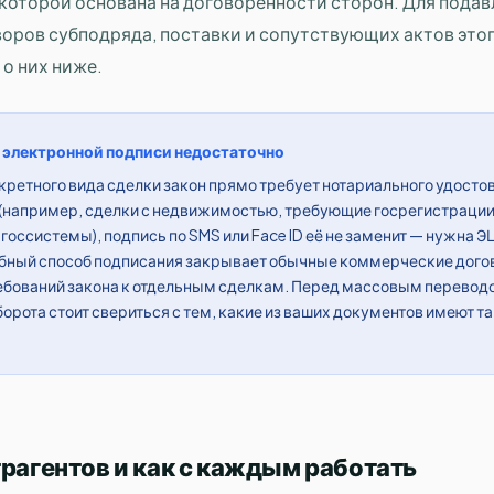
которой основана на договорённости сторон. Для пода
оров субподряда, поставки и сопутствующих актов этог
 о них ниже.
 электронной подписи недостаточно
нкретного вида сделки закон прямо требует нотариального удосто
(например, сделки с недвижимостью, требующие госрегистрации
 госсистемы), подпись по SMS или Face ID её не заменит — нужна Э
бный способ подписания закрывает обычные коммерческие догов
ебований закона к отдельным сделкам. Перед массовым перевод
орота стоит свериться с тем, какие из ваших документов имеют т
трагентов и как с каждым работать