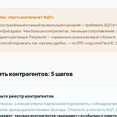
ка: «пусть все получат ЭЦП»
остранённый и самый провальный сценарий — требовать ЭЦП от
 бригадира. Чем больше контрагентов, тем выше сопротивление: 
дного договора. Результат — сорванные сроки и возврат к бумаге
способ подписать так, как ему удобно, — по SMS-коду или Face ID,
ть контрагентов: 5 шагов
ьте реестр контрагентов
е всех, с кем регулярно подписываете документы: субподрядчи
лов, арендодатели техники, бригады. Отметьте, у кого есть ЭЦП, а 
окажет, сколько контрагентов «выпадают» из обычного элект