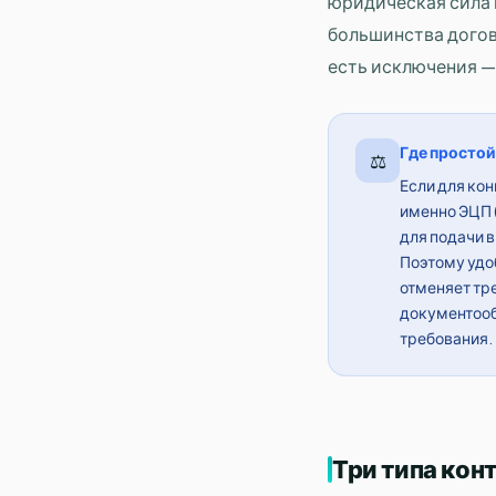
юридическая сила 
большинства догов
есть исключения —
Где простой
⚖️
Если для ко
именно ЭЦП 
для подачи в
Поэтому удо
отменяет тр
документооб
требования.
Три типа кон