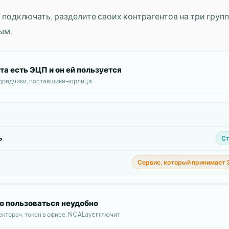
 подключать, разделите своих контрагентов на три груп
ым.
та есть ЭЦП и он ей пользуется
дрядчики, поставщики-юрлица
ь
Ст
Сервис, который принимает 
о пользоваться неудобно
ктора», токен в офисе, NCALayer глючит