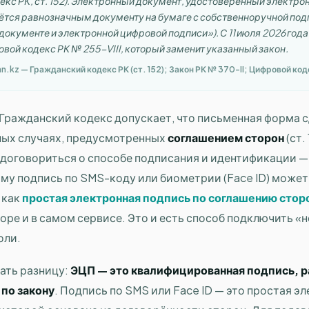
екс РК, ст. 152). Электронный документ, удостоверённый электр
ётся равнозначным документу на бумаге с собственноручной под
окументе и электронной цифровой подписи»). С 11 июля 2026 года
вой кодекс РК № 255-VIII, который заменит указанный закон.
an.kz — Гражданский кодекс РК (ст. 152); Закон РК № 370-II; Цифровой код
Гражданский кодекс допускает, что письменная форма с
ных случаях, предусмотренных
соглашением сторон
(ст.
 договориться о способе подписания и идентификации — 
му подпись по SMS-коду или биометрии (Face ID) может
 как
простая электронная подпись по соглашению стор
воре и в самом сервисе. Это и есть способ подключить 
оли.
ать разницу:
ЭЦП — это квалифицированная подпись, р
по закону
. Подпись по SMS или Face ID — это простая э