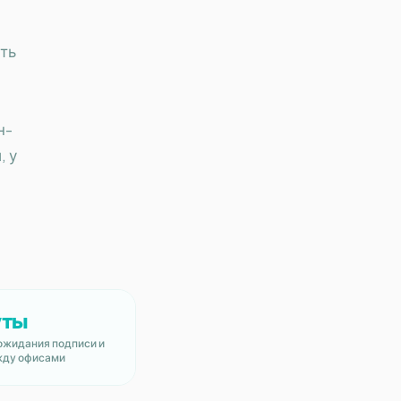
ать
н-
, у
уты
ожидания подписи и
жду офисами