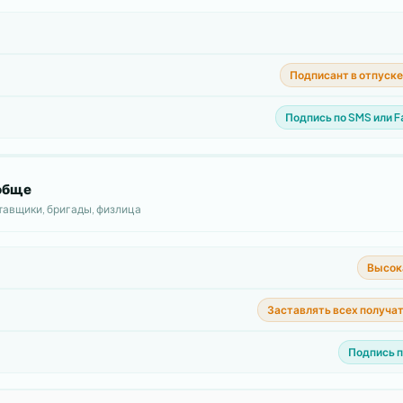
Подписант в отпуске
Подпись по SMS или Fa
обще
тавщики, бригады, физлица
Высок
Заставлять всех получа
Подпись п