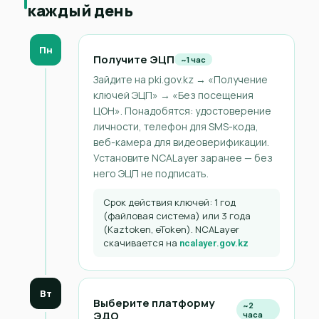
каждый день
Пн
Получите ЭЦП
~1 час
Зайдите на pki.gov.kz → «Получение
ключей ЭЦП» → «Без посещения
ЦОН». Понадобятся: удостоверение
личности, телефон для SMS-кода,
веб-камера для видеоверификации.
Установите NCALayer заранее — без
него ЭЦП не подписать.
Срок действия ключей: 1 год
(файловая система) или 3 года
(Kaztoken, eToken). NCALayer
скачивается на
ncalayer.gov.kz
Вт
Выберите платформу
~2
ЭДО
часа