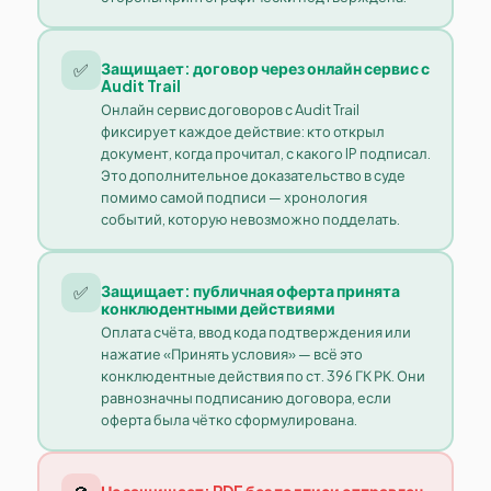
✅
Защищает: договор через онлайн сервис с
Audit Trail
Онлайн сервис договоров с Audit Trail
фиксирует каждое действие: кто открыл
документ, когда прочитал, с какого IP подписал.
Это дополнительное доказательство в суде
помимо самой подписи — хронология
событий, которую невозможно подделать.
✅
Защищает: публичная оферта принята
конклюдентными действиями
Оплата счёта, ввод кода подтверждения или
нажатие «Принять условия» — всё это
конклюдентные действия по ст. 396 ГК РК. Они
равнозначны подписанию договора, если
оферта была чётко сформулирована.
Не защищает: PDF без подписи отправлен