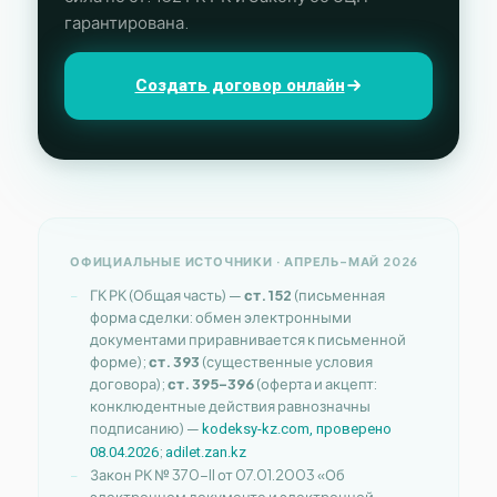
гарантирована.
Создать договор онлайн
ОФИЦИАЛЬНЫЕ ИСТОЧНИКИ · АПРЕЛЬ–МАЙ 2026
ГК РК (Общая часть) —
ст. 152
(письменная
форма сделки: обмен электронными
документами приравнивается к письменной
форме);
ст. 393
(существенные условия
договора);
ст. 395–396
(оферта и акцепт:
конклюдентные действия равнозначны
подписанию) —
kodeksy-kz.com, проверено
;
08.04.2026
adilet.zan.kz
Закон РК № 370-II от 07.01.2003 «Об
электронном документе и электронной