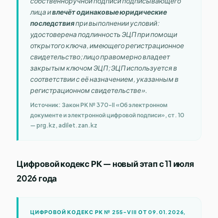
собственноручной подписи подписывающего
лица и
влечёт одинаковые юридические
последствия
при выполнении условий:
удостоверена подлинность ЭЦП при помощи
открытого ключа, имеющего регистрационное
свидетельство; лицо правомерно владеет
закрытым ключом ЭЦП; ЭЦП используется в
соответствии с её назначением, указанным в
регистрационном свидетельстве».
Источник: Закон РК № 370-II «Об электронном
документе и электронной цифровой подписи», ст. 10
— prg.kz, adilet.zan.kz
Цифровой кодекс РК — новый этап с 11 июля
2026 года
ЦИФРОВОЙ КОДЕКС РК № 255-VIII ОТ 09.01.2026,