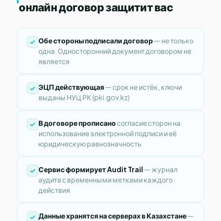
онлайн договор защитит вас
Обе стороны подписали договор
— не только
одна. Односторонний документ договором не
является
ЭЦП действующая
— срок не истёк, ключи
выданы НУЦ РК (pki.gov.kz)
В договоре прописано
согласие сторон на
использование электронной подписи и её
юридическую равнозначность
Сервис формирует Audit Trail
— журнал
аудита с временными метками каждого
действия
Данные хранятся на серверах в Казахстане
—