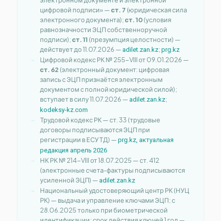
цифровой подписи» —
ст. 7
(юридическая сила
электронного документа);
ст. 10
(условия
равнозначности ЭЦП собственноручной
подписи);
ст. 11
(презумпция целостности) —
действует до 11.07.2026 —
;
adilet.zan.kz
prg.kz
Цифровой кодекс РК № 255-VIII от 09.01.2026 —
ст. 62
(электронный документ: цифровая
запись с ЭЦП признаётся электронным
документом с полной юридической силой);
вступает в силу 11.07.2026 —
;
adilet.zan.kz
kodeksy-kz.com
Трудовой кодекс РК — ст. 33 (трудовые
договоры подписываются ЭЦП при
регистрации в ЕСУТД) —
prg.kz, актуальная
редакция апрель 2026
НК РК № 214-VIII от 18.07.2025 — ст. 412
(электронные счета-фактуры подписываются
усиленной ЭЦП) —
adilet.zan.kz
Национальный удостоверяющий центр РК (НУЦ
РК) — выдача и управление ключами ЭЦП; с
28.06.2025 только при биометрической
идентификации; срок действия ключей 1 год —