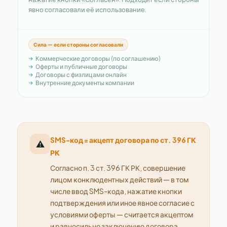
явно согласовали её использование.
Сила — если стороны согласовали
Коммерческие договоры (по соглашению)
Оферты и публичные договоры
Договоры с физлицами онлайн
Внутренние документы компании
SMS-код = акцепт договора по ст. 396 ГК
⚠️
РК
Согласно п. 3 ст. 396 ГК РК, совершение
лицом конклюдентных действий — в том
числе ввод SMS-кода, нажатие кнопки
подтверждения или иное явное согласие с
условиями оферты — считается акцептом
и равносильно заключению договора.