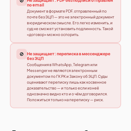
🚫
по email
Документ в формате PDF, отправленный по
почте без ЭЦП — это не электронный документ
в юридическом смысле. Его легко изменить, и
суд не сможет установить подлинность. Такой
«договор» можно оспорить.
🚫
Не защищает: переписка в мессенджере
без ЭЦП
Сообщения в WhatsApp, Telegram или
Messenger не являются электронным
документом по ГК РК и Закону об ЭЦП. Суды
оценивают переписку лишь как косвенное
доказательство — и только если из неё
однозначно видно кто и о чём договорился.
Положиться только на переписку — риск.