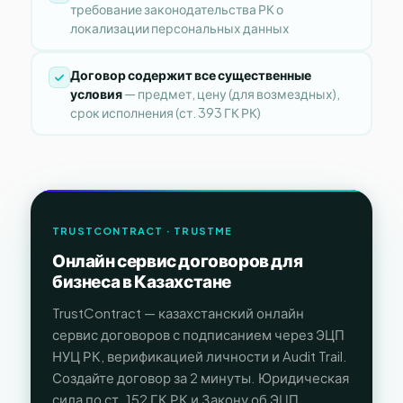
требование законодательства РК о
локализации персональных данных
Договор содержит все существенные
условия
— предмет, цену (для возмездных),
срок исполнения (ст. 393 ГК РК)
TRUSTCONTRACT · TRUSTME
Онлайн сервис договоров для
бизнеса в Казахстане
TrustContract — казахстанский онлайн
сервис договоров с подписанием через ЭЦП
НУЦ РК, верификацией личности и Audit Trail.
Создайте договор за 2 минуты. Юридическая
сила по ст. 152 ГК РК и Закону об ЭЦП