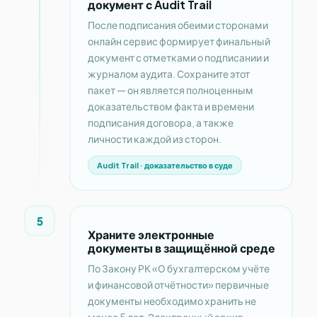
документ с Audit Trail
После подписания обеими сторонами
онлайн сервис формирует финальный
документ с отметками о подписании и
журналом аудита. Сохраните этот
пакет — он является полноценным
доказательством факта и времени
подписания договора, а также
личности каждой из сторон.
Audit Trail · доказательство в суде
5
Храните электронные
документы в защищённой среде
По Закону РК «О бухгалтерском учёте
и финансовой отчётности» первичные
документы необходимо хранить не
менее 5 лет. Электронный архив