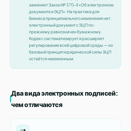
заменяет Закон № 370-II «Об электронном
документе и ЭЦП». На практике для
бизнеса принципиального изменения нет:
электронный документ с ЭЦП по-
прежнему равнозначен бумажному.
Кодекс систематизирует и расширяет
регулирование всей цифровой среды — но
базовый принцип юридической силы ЭЦП
остаётся неизменным.
Два вида электронных подписей:
чем отличаются