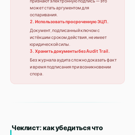
признают электронную подпись — это
может стать аргументом для
оспаривания.
2. Использовать просроченную ЭЦП.
Документ, подписанный ключом с
истёкшим сроком действия, не имеет
юридической силы.
3. Хранить документы без Audit Trail.
Без журнала аудита сложно доказать факт
и время подписания при возникновении
спора.
Чеклист: как убедиться что