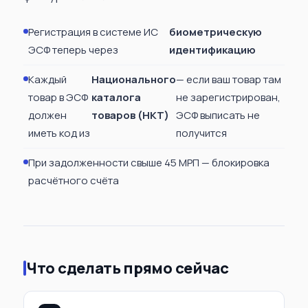
Регистрация в системе ИС
биометрическую
ЭСФ теперь через
идентификацию
Каждый
Национального
— если ваш товар там
товар в ЭСФ
каталога
не зарегистрирован,
должен
товаров (НКТ)
ЭСФ выписать не
иметь код из
получится
При задолженности свыше 45 МРП — блокировка
расчётного счёта
Что сделать прямо сейчас