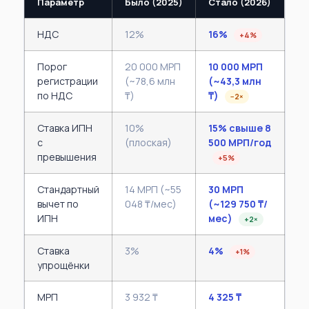
Параметр
Было (2025)
Стало (2026)
НДС
12%
16%
+4%
Порог
20 000 МРП
10 000 МРП
регистрации
(~78,6 млн
(~43,3 млн
по НДС
₸)
₸)
−2×
Ставка ИПН
10%
15% свыше 8
с
(плоская)
500 МРП/год
превышения
+5%
Стандартный
14 МРП (~55
30 МРП
вычет по
048 ₸/мес)
(~129 750 ₸/
ИПН
мес)
+2×
Ставка
3%
4%
+1%
упрощёнки
МРП
3 932 ₸
4 325 ₸