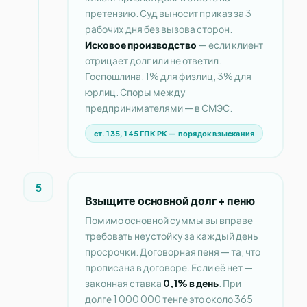
претензию. Суд выносит приказ за 3
рабочих дня без вызова сторон.
Исковое производство
— если клиент
отрицает долг или не ответил.
Госпошлина: 1% для физлиц, 3% для
юрлиц. Споры между
предпринимателями — в СМЭС.
ст. 135, 145 ГПК РК — порядок взыскания
5
Взыщите основной долг + пеню
Помимо основной суммы вы вправе
требовать неустойку за каждый день
просрочки. Договорная пеня — та, что
прописана в договоре. Если её нет —
законная ставка
0,1% в день
. При
долге 1 000 000 тенге это около 365