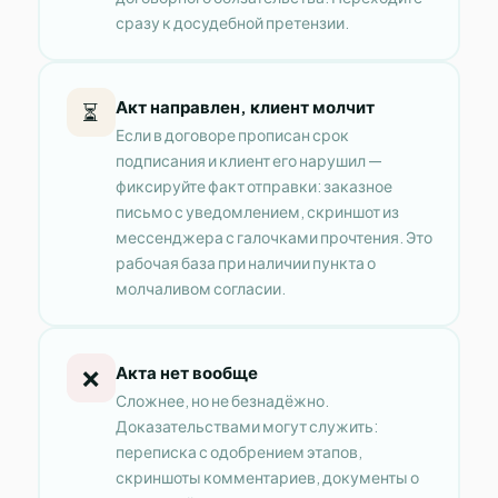
сразу к досудебной претензии.
Акт направлен, клиент молчит
⏳
Если в договоре прописан срок
подписания и клиент его нарушил —
фиксируйте факт отправки: заказное
письмо с уведомлением, скриншот из
мессенджера с галочками прочтения. Это
рабочая база при наличии пункта о
молчаливом согласии.
Акта нет вообще
❌
Сложнее, но не безнадёжно.
Доказательствами могут служить:
переписка с одобрением этапов,
скриншоты комментариев, документы о