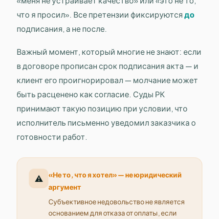
«меня не устраивает качество» или «это не то,
что я просил». Все претензии фиксируются
до
подписания, а не после.
Важный момент, который многие не знают: если
в договоре прописан срок подписания акта — и
клиент его проигнорировал — молчание может
быть расценено как согласие. Суды РК
принимают такую позицию при условии, что
исполнитель письменно уведомил заказчика о
готовности работ.
«Не то, что я хотел» — не юридический
⚠️
аргумент
Субъективное недовольство не является
основанием для отказа от оплаты, если