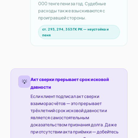
000 тенге пени за год. Судебные
расходы также взыскиваются с
проигравшей стороны.
ст. 293, 294, 353 ГК РК — неустойка и
пеня
Акт сверки прерывает срок исковой
💡
давности
Если клиент подписал акт сверки
взаиморасчётов — это прерывает
трёхлетний срок исковой давности и
является самостоятельным
доказательством признания долга. Даже
при отсутствии акта приёмки — добейтесь