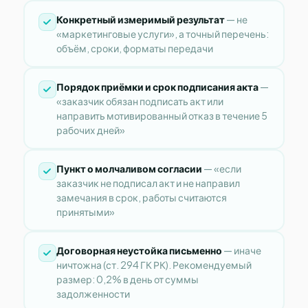
Конкретный измеримый результат
— не
«маркетинговые услуги», а точный перечень:
объём, сроки, форматы передачи
Порядок приёмки и срок подписания акта
—
«заказчик обязан подписать акт или
направить мотивированный отказ в течение 5
рабочих дней»
Пункт о молчаливом согласии
— «если
заказчик не подписал акт и не направил
замечания в срок, работы считаются
принятыми»
Договорная неустойка письменно
— иначе
ничтожна (ст. 294 ГК РК). Рекомендуемый
размер: 0,2% в день от суммы
задолженности