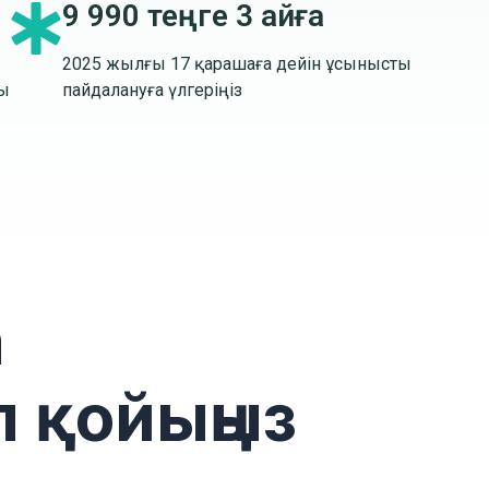
9 990 теңге 3 айға
2025 жылғы 17 қарашаға дейін ұсынысты
ы
пайдалануға үлгеріңіз
а
 қойыңыз