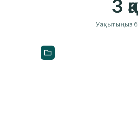
3 
Уақытыңыз б
Шаблонды таңдау
Дайын шарт шаблонын таңдаңыз
немесе өз файлыңызды жүктеңіз