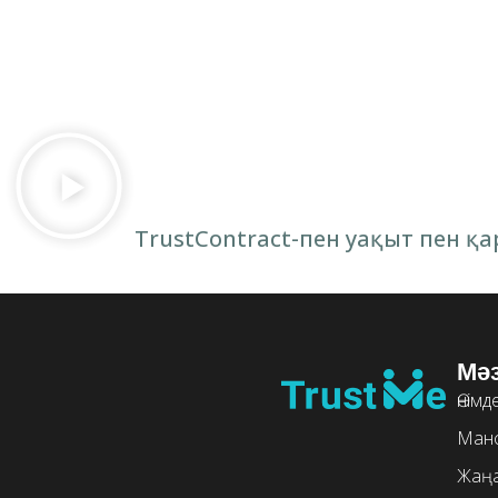
TrustContract-пен уақыт пен 
Мәз
Өнімд
Ман
Жаң