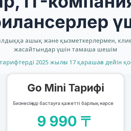
ар, IT-компани
илансерлер ү
ылдыққа ашық және қызметкерлермен, кли
жасайтындар үшін тамаша шешім
арифтерді 2025 жылғы 17 қарашаға дейін қо
Go Mini Тарифі
Бизнесіңізді бастауға қажетті барлық нәрсе
9 990 〒