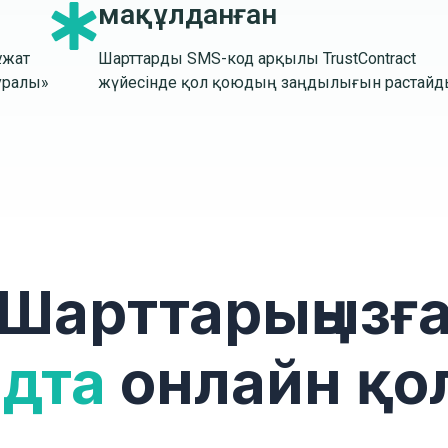
мақұлданған
ұжат
Шарттарды SMS-код арқылы TrustContract
уралы»
жүйесінде қол қоюдың заңдылығын растайд
Шарттарыңызғ
ндта
онлайн қол