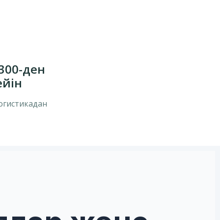
 300-ден
ейін
логистикадан