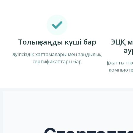
Толық заңды күші бар
ЭЦҚ м
әу
Қауіпсіздік хаттамалары мен заңдылық
сертификаттары бар
Құжатты ті
компьютер