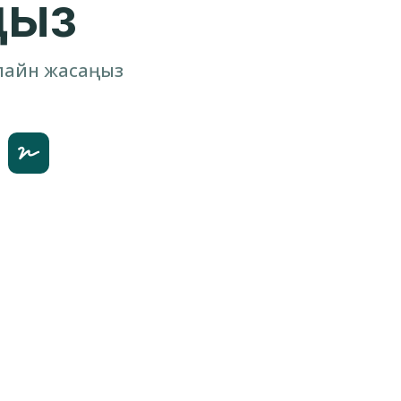
ңыз
лайн жасаңыз
Қол қою
Екі тарап та шартқа One-Time Password
арқылы қол қояды