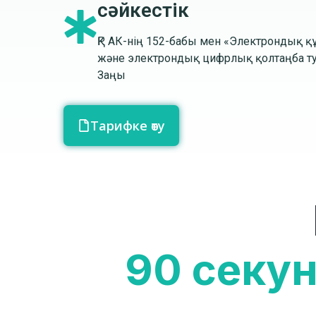
сәйкестік
ҚР АК-нің 152-бабы мен «Электрондық қ
және электрондық цифрлық қолтаңба т
Заңы
Тарифке өту
90 секу