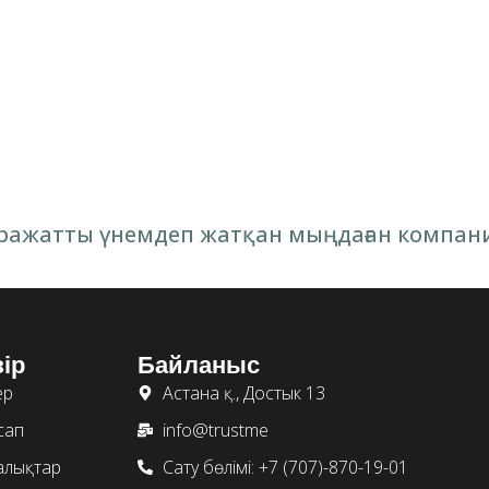
қаражатты үнемдеп жатқан мыңдаған комп
ір
Байланыс
ер
Астана қ., Достык 13
сап
info@trustme
алықтар
Сату бөлімі: +7 (707)-870-19-01