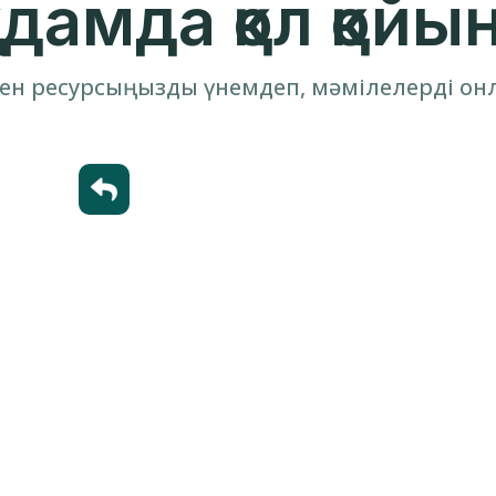
қадамда қол қойы
ен ресурсыңызды үнемдеп, мәмілелерді он
Шақыру жіберу
Қарсы тарапқа шарттың сілтемесін
жіберіңіз