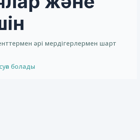
ялар және
шін
енттермен әрі мердігерлермен шарт
суға болады