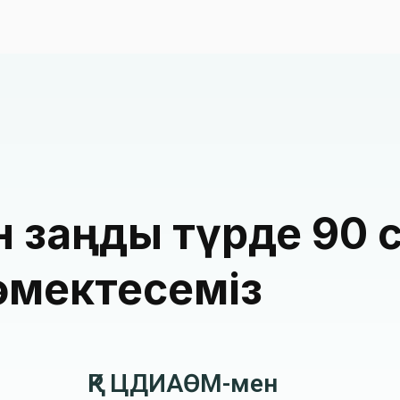
н заңды түрде 90
көмектесеміз
ҚР ЦДИАӨМ-мен