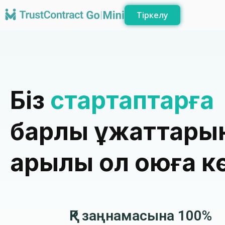
Тіркелу
Біз
стартаптарға
барлық құжаттары
арқылы қол қоюға 
ҚР заңнамасына 100%