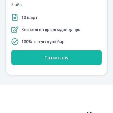
3 айға
10 шарт
Кез келген құрылғыдан қол қою
100% заңды күші бар
Сатып алу