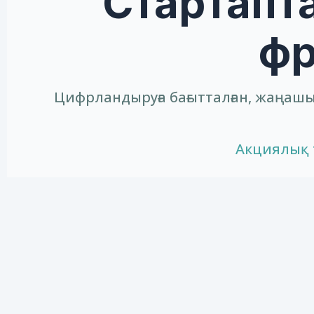
Стартапт
фр
Цифрландыруға бағытталған, жаңаш
Акциялық т