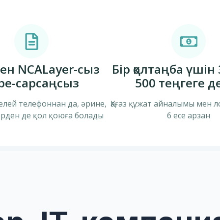
ен NCALayer-сыз
Бір қолтаңба үшін
ре-сарсаңсыз
500 теңгеге д
келей телефоннан да, әрине,
Қағаз құжат айналымы мен 
ден де қол қоюға болады
6 есе арзан