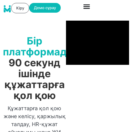
Демо сұрау
Кіру
Бір
платформада
90 секунд
ішінде
құжаттарға
қол қою
Құжаттарға қол қою
және келісу, қаржылық
талдау, HR-құжат