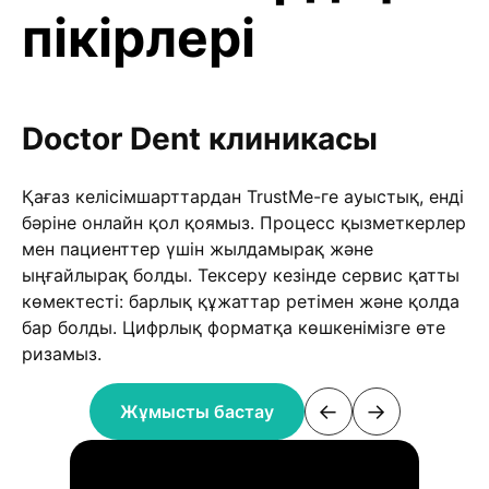
пікірлері
Doctor Dent клиникасы
Қағаз келісімшарттардан TrustMe-ге ауыстық, енді
бәріне онлайн қол қоямыз. Процесс қызметкерлер
мен пациенттер үшін жылдамырақ және
ыңғайлырақ болды. Тексеру кезінде сервис қатты
көмектесті: барлық құжаттар ретімен және қолда
бар болды. Цифрлық форматқа көшкенімізге өте
ризамыз.
←
→
Жұмысты бастау