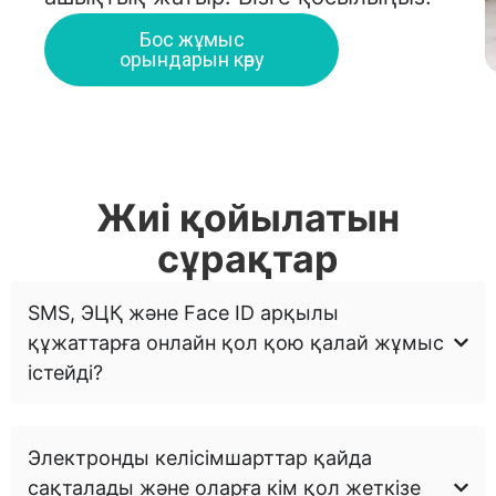
Бос жұмыс
орындарын көру
Жиі қойылатын
сұрақтар
SMS, ЭЦҚ және Face ID арқылы
құжаттарға онлайн қол қою қалай жұмыс
істейді?
Электронды келісімшарттар қайда
сақталады және оларға кім қол жеткізе