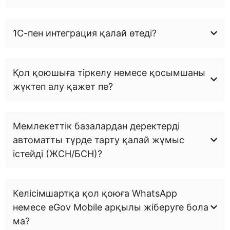
1С-пен интеграция қалай өтеді?
Қол қоюшыға тіркелу немесе қосымшаны
жүктеп алу қажет пе?
Мемлекеттік базалардан деректерді
автоматты түрде тарту қалай жұмыс
істейді (ЖСН/БСН)?
Келісімшартқа қол қоюға WhatsApp
немесе eGov Mobile арқылы жіберуге бола
ма?