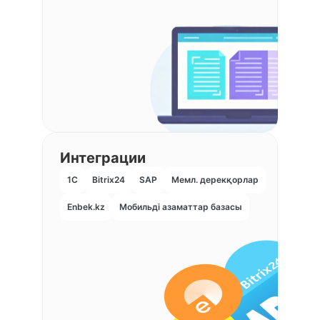
Интеграции
1С
Bitrix24
SAP
Мемл. дерекқорлар
Enbek.kz
Мобильді азаматтар базасы