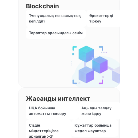
Blockchain
Түпнұсқалық пен ашықтық
Әрекеттерді
кепілдігі
тіркеу
Тараптар арасындағы сенім
Жасанды интеллект
НҚА бойынша
Ақылды талдау
автоматты тексеру
және іздеу
Сіздің
Құжаттар бойынша
міндеттеріңізге
жедел жауаптар
арналған ЖИ