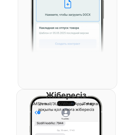
Жібересіз
SMS/email/ЭЦҚ/WhatsApp/Telegram
арқылы қол қоюға жібересіз