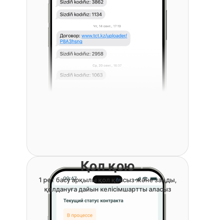
Қол қою
1 рет басу арқылы қол қоясыз және заңды,
қолдануға дайын келісімшартты аласыз