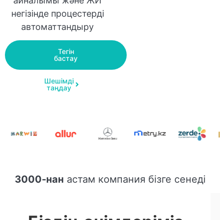
айналымы және ЖИ
негізінде процестерді
автоматтандыру
Тегін
бастау
Шешімді
таңдау
3000-нан
астам компания бізге сенеді