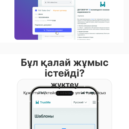
Бұл қалай жұмыс
істейді?
жүктеу
Құжатты жүктейсіз немесе үлгіні таңдайсыз