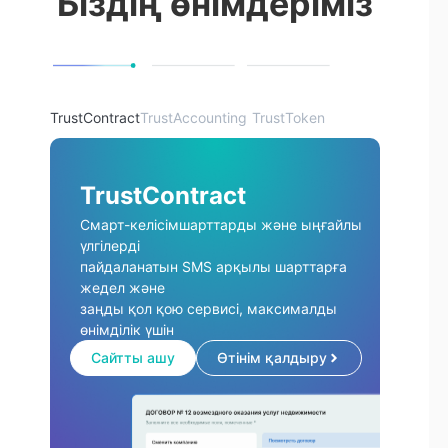
Біздің өнімдеріміз
TrustContract
TrustAccounting
TrustToken
TrustContract
Смарт-келісімшарттарды және ыңғайлы
үлгілерді
пайдаланатын SMS арқылы шарттарға
жедел және
заңды қол қою сервисі, максималды
өнімділік үшін
Сайтты ашу
Өтінім қалдыру