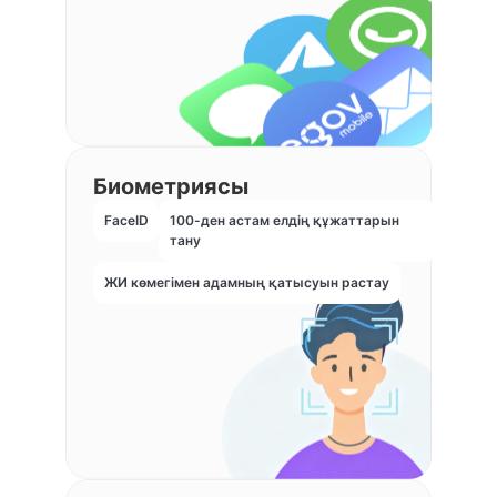
Биометриясы
FaceID
100-ден астам елдің құжаттарын
тану
ЖИ көмегімен адамның қатысуын растау