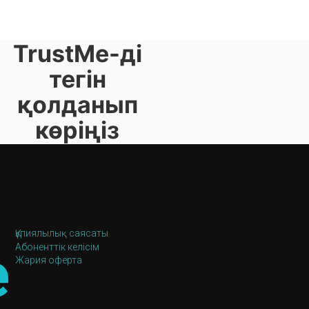
TrustMe-ді
тегін
қолданып
көріңіз
Құпиялылық саясаты
Абоненттік келісім
Жария оферта