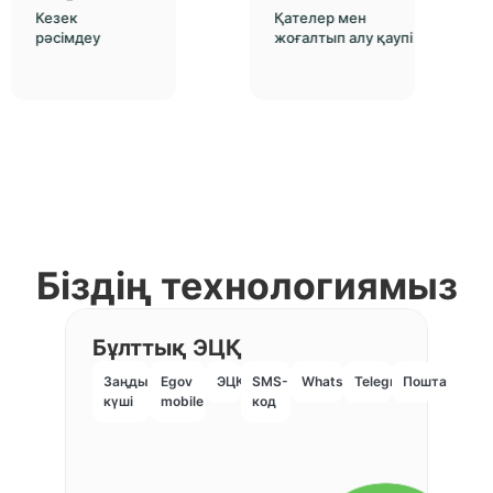
Кезек
Қателер мен
рәсімдеу
жоғалтып алу қаупі
Біздің технологиямыз
Бұлттық ЭЦҚ
Заңды
Egov
ЭЦҚ
SMS-
WhatsApp
Telegram
Пошта
күші
mobile
код