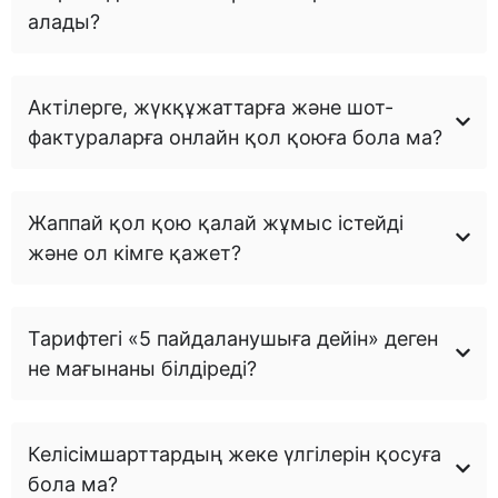
алады?
Актілерге, жүкқұжаттарға және шот-
фактураларға онлайн қол қоюға бола ма?
Жаппай қол қою қалай жұмыс істейді
және ол кімге қажет?
Тарифтегі «5 пайдаланушыға дейін» деген
не мағынаны білдіреді?
Келісімшарттардың жеке үлгілерін қосуға
бола ма?