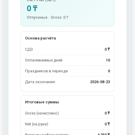
НА РУКИ (NET)
Июн 26
0 ₸
Отпускные · Gross: 0 ₸
Июл
26
Основа расчёта
СДЗ
0 ₸
Оплачиваемых дней
10
Праздников в периоде
0
Дата окончания
2026-08-23
Итоговые суммы
Gross (начислено)
0 ₸
Net (на руки)
0 ₸
Расходы работодателя
4 250 ₸