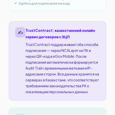
Удобно для подписания на ходу
TrustContract: казахстанский онлайн
✍️
сервис договоров с ЭЦП
TrustContract поддерживает оба способа
подписания — через NCALayer на ПК и
через QR-код в eGov Mobile. После
подписания автоматически формируется
Audit Trail с временными метками и IP-
адресами сторон. Все данные хранятся на
серверах в Казахстане, что соответствует
требованиям законодательства РК о
локализации персональных данных.