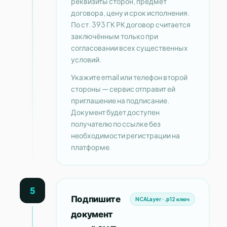
реквизиты сторон, предмет
договора, цену и срок исполнения.
По ст. 393 ГК РК договор считается
заключённым только при
согласовании всех существенных
условий.
Укажите email или телефон второй
стороны — сервис отправит ей
приглашение на подписание.
Документ будет доступен
получателю по ссылке без
необходимости регистрации на
платформе.
5
Подпишите
NCALayer · .p12 ключ
документ