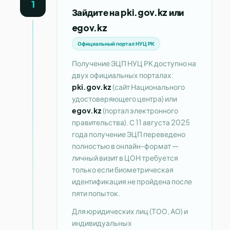
1
Зайдите на pki.gov.kz или
egov.kz
Официальный портал НУЦ РК
Получение ЭЦП НУЦ РК доступно на
двух официальных порталах:
pki.gov.kz
(сайт Национального
удостоверяющего центра) или
egov.kz
(портал электронного
правительства). С 11 августа 2025
года получение ЭЦП переведено
полностью в онлайн-формат —
личный визит в ЦОН требуется
только если биометрическая
идентификация не пройдена после
пяти попыток.
Для юридических лиц (ТОО, АО) и
индивидуальных