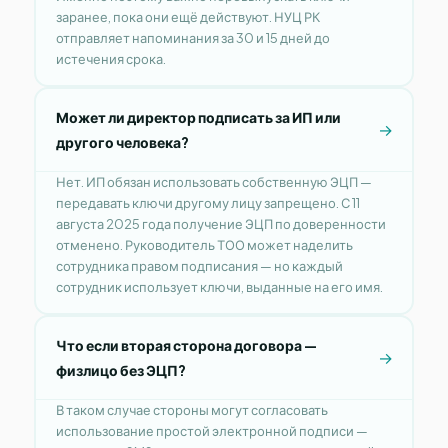
заранее, пока они ещё действуют. НУЦ РК
отправляет напоминания за 30 и 15 дней до
истечения срока.
Может ли директор подписать за ИП или
другого человека?
Нет. ИП обязан использовать собственную ЭЦП —
передавать ключи другому лицу запрещено. С 11
августа 2025 года получение ЭЦП по доверенности
отменено. Руководитель ТОО может наделить
сотрудника правом подписания — но каждый
сотрудник использует ключи, выданные на его имя.
Что если вторая сторона договора —
физлицо без ЭЦП?
В таком случае стороны могут согласовать
использование простой электронной подписи —