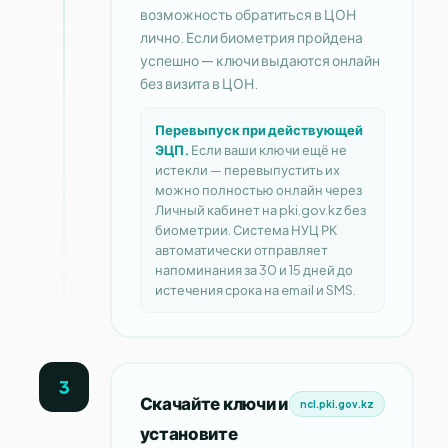
возможность обратиться в ЦОН
лично. Если биометрия пройдена
успешно — ключи выдаются онлайн
без визита в ЦОН.
Перевыпуск при действующей
ЭЦП.
Если ваши ключи ещё не
истекли — перевыпустить их
можно полностью онлайн через
Личный кабинет на pki.gov.kz без
биометрии. Система НУЦ РК
автоматически отправляет
напоминания за 30 и 15 дней до
истечения срока на email и SMS.
3
Скачайте ключи и
ncl.pki.gov.kz
установите