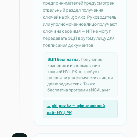
предпринимателей предусмотрен
отдельный раздел получения
ключей на pki.gov.kz. Руководитель
или уполномоченное лицо получают
ключи на своё имя — ИП не могут
передавать ЭЦП другому лицу для
подписания документов.
ЭЦП бесплатна.
Получение,
хранение и использование
ключей НУЦ РК не требует
оплаты ни для физических лиц, ни
для юридических. Также
бесплатна программа NCALayer.
→ pki.gov.kz — официальный
сайт НУЦ РК