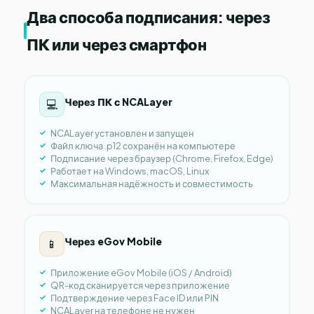
Два способа подписания: через
ПК или через смартфон
Через ПК с NCALayer
💻
NCALayer установлен и запущен
Файл ключа .p12 сохранён на компьютере
Подписание через браузер (Chrome, Firefox, Edge)
Работает на Windows, macOS, Linux
Максимальная надёжность и совместимость
Через eGov Mobile
📱
Приложение eGov Mobile (iOS / Android)
QR-код сканируется через приложение
Подтверждение через Face ID или PIN
NCALayer на телефоне не нужен