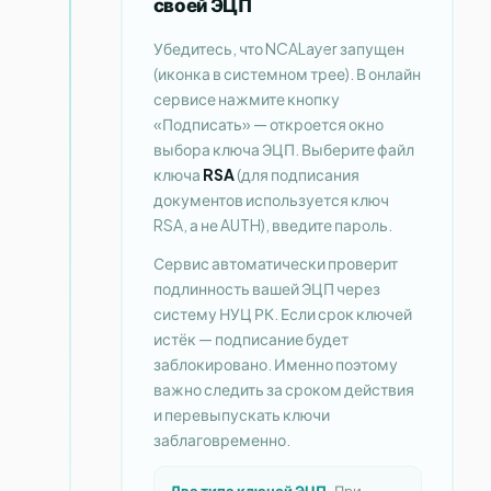
своей ЭЦП
Убедитесь, что NCALayer запущен
(иконка в системном трее). В онлайн
сервисе нажмите кнопку
«Подписать» — откроется окно
выбора ключа ЭЦП. Выберите файл
ключа
RSA
(для подписания
документов используется ключ
RSA, а не AUTH), введите пароль.
Сервис автоматически проверит
подлинность вашей ЭЦП через
систему НУЦ РК. Если срок ключей
истёк — подписание будет
заблокировано. Именно поэтому
важно следить за сроком действия
и перевыпускать ключи
заблаговременно.
Два типа ключей ЭЦП.
При