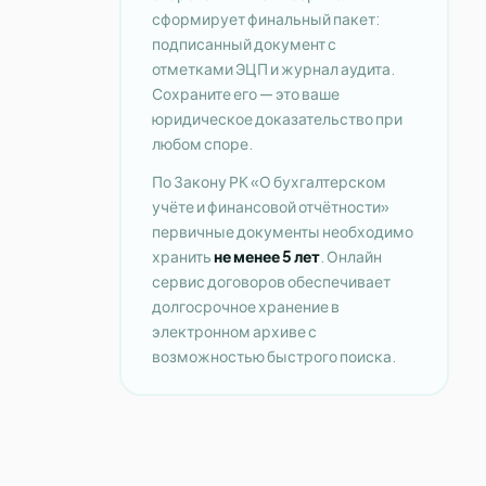
сформирует финальный пакет:
подписанный документ с
отметками ЭЦП и журнал аудита.
Сохраните его — это ваше
юридическое доказательство при
любом споре.
По Закону РК «О бухгалтерском
учёте и финансовой отчётности»
первичные документы необходимо
хранить
не менее 5 лет
. Онлайн
сервис договоров обеспечивает
долгосрочное хранение в
электронном архиве с
возможностью быстрого поиска.