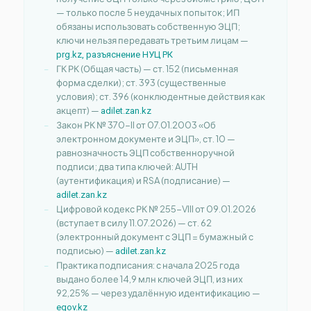
— только после 5 неудачных попыток; ИП
обязаны использовать собственную ЭЦП;
ключи нельзя передавать третьим лицам —
prg.kz, разъяснение НУЦ РК
ГК РК (Общая часть) — ст. 152 (письменная
форма сделки); ст. 393 (существенные
условия); ст. 396 (конклюдентные действия как
акцепт) —
adilet.zan.kz
Закон РК № 370-II от 07.01.2003 «Об
электронном документе и ЭЦП», ст. 10 —
равнозначность ЭЦП собственноручной
подписи; два типа ключей: AUTH
(аутентификация) и RSA (подписание) —
adilet.zan.kz
Цифровой кодекс РК № 255-VIII от 09.01.2026
(вступает в силу 11.07.2026) — ст. 62
(электронный документ с ЭЦП = бумажный с
подписью) —
adilet.zan.kz
Практика подписания: с начала 2025 года
выдано более 14,9 млн ключей ЭЦП, из них
92,25% — через удалённую идентификацию —
egov.kz