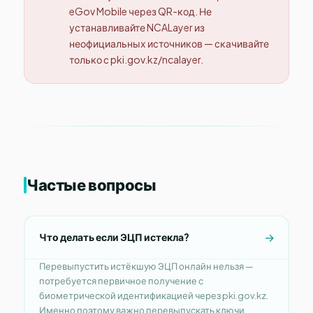
eGov Mobile через QR-код. Не
устанавливайте NCALayer из
неофициальных источников — скачивайте
только с pki.gov.kz/ncalayer.
Частые вопросы
Что делать если ЭЦП истекла?
Перевыпустить истёкшую ЭЦП онлайн нельзя —
потребуется первичное получение с
биометрической идентификацией через pki.gov.kz.
Именно поэтому важно перевыпускать ключи