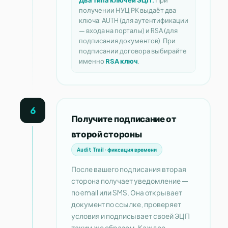
получении НУЦ РК выдаёт два
ключа: AUTH (для аутентификации
— входа на порталы) и RSA (для
подписания документов). При
подписании договора выбирайте
именно
RSA ключ
.
6
Получите подписание от
второй стороны
Audit Trail · фиксация времени
После вашего подписания вторая
сторона получает уведомление —
по email или SMS. Она открывает
документ по ссылке, проверяет
условия и подписывает своей ЭЦП
таким же образом. Каждое