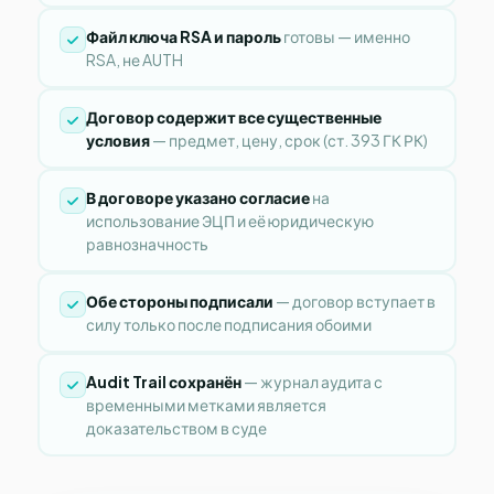
Файл ключа RSA и пароль
готовы — именно
RSA, не AUTH
Договор содержит все существенные
условия
— предмет, цену, срок (ст. 393 ГК РК)
В договоре указано согласие
на
использование ЭЦП и её юридическую
равнозначность
Обе стороны подписали
— договор вступает в
силу только после подписания обоими
Audit Trail сохранён
— журнал аудита с
временными метками является
доказательством в суде