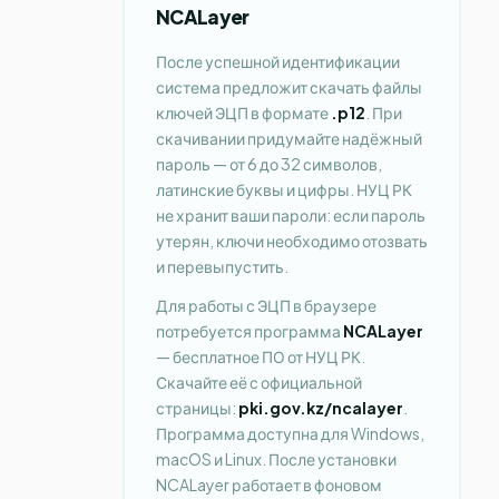
NCALayer
После успешной идентификации
система предложит скачать файлы
ключей ЭЦП в формате
.p12
. При
скачивании придумайте надёжный
пароль — от 6 до 32 символов,
латинские буквы и цифры. НУЦ РК
не хранит ваши пароли: если пароль
утерян, ключи необходимо отозвать
и перевыпустить.
Для работы с ЭЦП в браузере
потребуется программа
NCALayer
— бесплатное ПО от НУЦ РК.
Скачайте её с официальной
страницы:
pki.gov.kz/ncalayer
.
Программа доступна для Windows,
macOS и Linux. После установки
NCALayer работает в фоновом