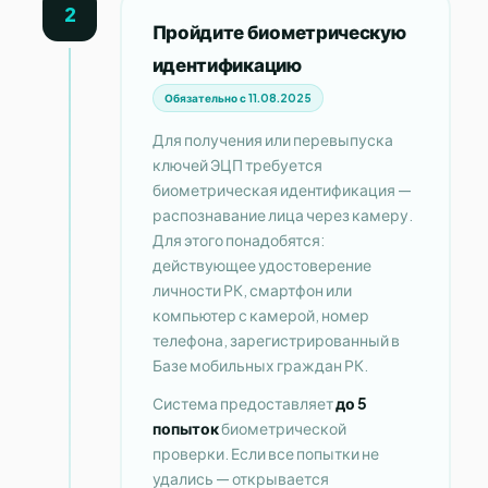
2
Пройдите биометрическую
идентификацию
Обязательно с 11.08.2025
Для получения или перевыпуска
ключей ЭЦП требуется
биометрическая идентификация —
распознавание лица через камеру.
Для этого понадобятся:
действующее удостоверение
личности РК, смартфон или
компьютер с камерой, номер
телефона, зарегистрированный в
Базе мобильных граждан РК.
Система предоставляет
до 5
попыток
биометрической
проверки. Если все попытки не
удались — открывается