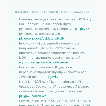
ОФИЦИАЛЬНЫЕ ИСТОЧНИКИ · АПРЕЛЬ–МАЙ 2026
Национальный удостоверяющий центр РК (НУЦ
РК) — получение ЭЦП, перевыпуск,
руководство по личному кабинету —
;
pki.gov.kz
руководство пользователя —
pki.gov.kz/docs/guides_ru/lk_fl/
Egov.kz — информация об изменениях в
получении ЭЦП с 28.06.2025 (только
биометрия, без доверенности; до 5 попыток;
ЦОН — только при исчерпании попыток) —
egov.kz, официальное сообщение
Egov.kz — получение ЭЦП удалённо;
перевыпуск при действующих ключах через
Личный кабинет —
egov.kz
НУЦ РК — NCALayer (ПО для работы с ЭЦП в
браузере): бесплатно, Windows/macOS/Linux,
скачивать только с официального сайта —
pki.gov.kz/ncalayer
Разъяснение НУЦ РК от 29.08.2025: с 11.08.2025
получение ЭЦП только через биометрию; ЦОН