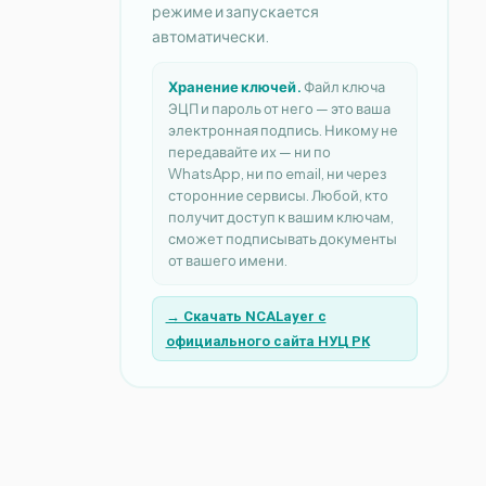
режиме и запускается
автоматически.
Хранение ключей.
Файл ключа
ЭЦП и пароль от него — это ваша
электронная подпись. Никому не
передавайте их — ни по
WhatsApp, ни по email, ни через
сторонние сервисы. Любой, кто
получит доступ к вашим ключам,
сможет подписывать документы
от вашего имени.
→ Скачать NCALayer с
официального сайта НУЦ РК