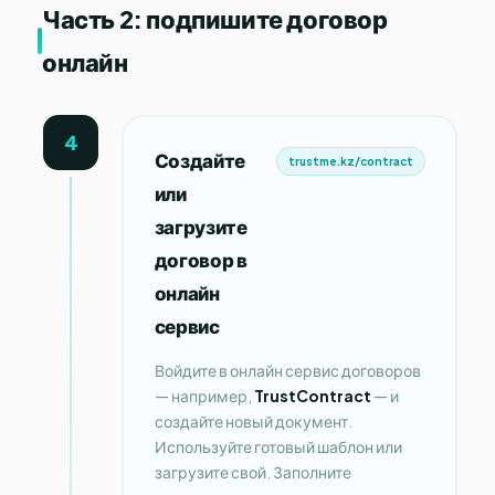
Часть 2: подпишите договор
онлайн
4
Создайте
trustme.kz/contract
или
загрузите
договор в
онлайн
сервис
Войдите в онлайн сервис договоров
— например,
TrustContract
— и
создайте новый документ.
Используйте готовый шаблон или
загрузите свой. Заполните