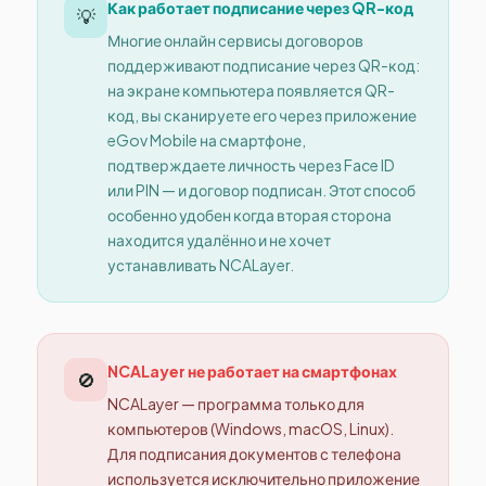
Как работает подписание через QR-код
💡
Многие онлайн сервисы договоров
поддерживают подписание через QR-код:
на экране компьютера появляется QR-
код, вы сканируете его через приложение
eGov Mobile на смартфоне,
подтверждаете личность через Face ID
или PIN — и договор подписан. Этот способ
особенно удобен когда вторая сторона
находится удалённо и не хочет
устанавливать NCALayer.
NCALayer не работает на смартфонах
🚫
NCALayer — программа только для
компьютеров (Windows, macOS, Linux).
Для подписания документов с телефона
используется исключительно приложение