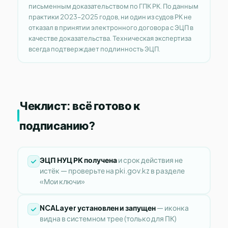
письменным доказательством по ГПК РК. По данным
практики 2023–2025 годов, ни один из судов РК не
отказал в принятии электронного договора с ЭЦП в
качестве доказательства. Техническая экспертиза
всегда подтверждает подлинность ЭЦП.
Чеклист: всё готово к
подписанию?
ЭЦП НУЦ РК получена
и срок действия не
истёк — проверьте на pki.gov.kz в разделе
«Мои ключи»
NCALayer установлен и запущен
— иконка
видна в системном трее (только для ПК)