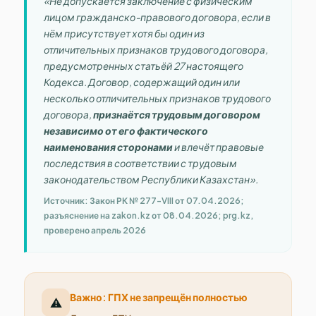
«Не допускается заключение с физическим
лицом гражданско-правового договора, если в
нём присутствует хотя бы один из
отличительных признаков трудового договора,
предусмотренных статьёй 27 настоящего
Кодекса. Договор, содержащий один или
несколько отличительных признаков трудового
договора,
признаётся трудовым договором
независимо от его фактического
наименования сторонами
и влечёт правовые
последствия в соответствии с трудовым
законодательством Республики Казахстан».
Источник: Закон РК № 277-VIII от 07.04.2026;
разъяснение на zakon.kz от 08.04.2026; prg.kz,
проверено апрель 2026
Важно: ГПХ не запрещён полностью
⚠️