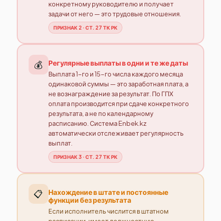
конкретному руководителю и получает
задачи от него — это трудовые отношения.
ПРИЗНАК 2 · СТ. 27 ТК РК
Регулярные выплаты в одни и те же даты
💰
Выплата 1-го и 15-го числа каждого месяца
одинаковой суммы — это заработная плата, а
не вознаграждение за результат. По ГПХ
оплата производится при сдаче конкретного
результата, а не по календарному
расписанию. Система Enbek.kz
автоматически отслеживает регулярность
выплат.
ПРИЗНАК 3 · СТ. 27 ТК РК
Нахождение в штате и постоянные
📋
функции без результата
Если исполнитель числится в штатном
расписании, имеет должностную