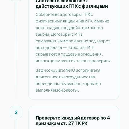
Составьте список всех
действующих ГПХ с физлицами
Соберите все договоры ГПХ с
физическими лицами (не ИП). Именно
они попадают под действие нового
закона. Договоры с ИП и
самозанятыми формально под запрет
не подпадают — но если за ИП
скрываются трудовые отношения,
инспекция может их также проверить.
Зафиксируйте: ФИО исполнителя,
длительность сотрудничества,
периодичность выплат, характер
выполняемой работы.
2
Проверьте каждый договор по 4
признакам ст. 27 ТК РК