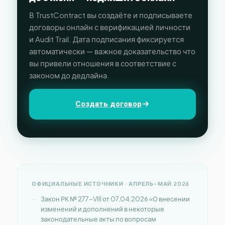
В TrustContract вы создаёте и подписываете
договоры онлайн с верификацией личности
и Audit Trail. Дата подписания фиксируется
автоматически — важное доказательство что
вы привели отношения в соответствие с
законом до дедлайна.
Создать договор
ОФИЦИАЛЬНЫЕ ИСТОЧНИКИ · АПРЕЛЬ–МАЙ 2026
Закон РК № 277-VIII от 07.04.2026 «О внесении
изменений и дополнений в некоторые
законодательные акты по вопросам