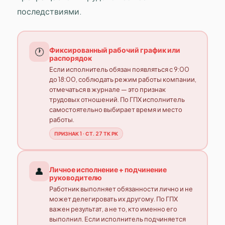
последствиями.
Фиксированный рабочий график или
🕐
распорядок
Если исполнитель обязан появляться с 9:00
до 18:00, соблюдать режим работы компании,
отмечаться в журнале — это признак
трудовых отношений. По ГПХ исполнитель
самостоятельно выбирает время и место
работы.
ПРИЗНАК 1 · СТ. 27 ТК РК
Личное исполнение + подчинение
👤
руководителю
Работник выполняет обязанности лично и не
может делегировать их другому. По ГПХ
важен результат, а не то, кто именно его
выполнил. Если исполнитель подчиняется