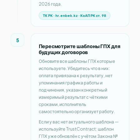
2026 года.
ТК РК · hr.enbek.kz · КоАП РК ст. 98
5
Пересмотрите шаблоны ГПХ для
будущих договоров
Обновите все шаблоны ГПХ которые
используете. Убедитесь что в них:
оплата привязана к результату, нет
упоминания графика работы и
подчинения, указан конкретный
измеримый результат с чёткими
сроками, исполнитель
самостоятельно организует работу.
Если у вас нет актуального шаблона —
используйте TrustContract: шаблон
ГПХ уже обновлён с учётом Закона №