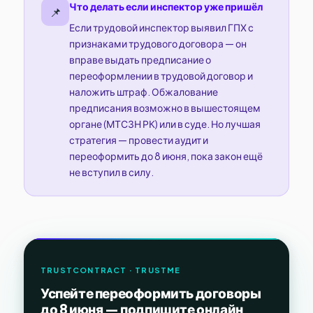
Что делать если инспектор уже пришёл
📌
Если трудовой инспектор выявил ГПХ с
признаками трудового договора — он
вправе выдать предписание о
переоформлении в трудовой договор и
наложить штраф. Обжалование
предписания возможно в вышестоящем
органе (МТСЗН РК) или в суде. Но лучшая
стратегия — провести аудит и
переоформить до 8 июня, пока закон ещё
не вступил в силу.
TRUSTCONTRACT · TRUSTME
Успейте переоформить договоры
до 8 июня — подпишите онлайн