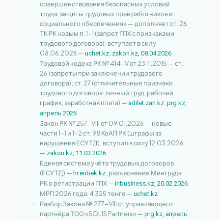
совершенствования безопасных условий
труда, защиты трудовых прав работников и
социального обеспечения» — дополняет ст. 26
ТК РК новым п. 1-1 (запрет ГПХ с признаками
трудового договора); вступает в силу
08.06.2026 —
;
uchet.kz
zakon.kz, 08.04.2026
Трудовой кодекс РК № 414-V от 23.11.2015 — ст.
26 (запреты при заключении трудового
договора); ст. 27 (отличительные признаки
трудового договора: личный труд, рабочий
график, заработная плата) —
;
adilet.zan.kz
prg.kz,
апрель 2026
Закон РК № 257-VIII от 09.01.2026 — новые
части 1-1 и 1-2 ст. 98 КоАП РК (штрафы за
нарушения ЕСУТД); вступил в силу 12.03.2026
—
zakon.kz, 11.03.2026
Единая система учёта трудовых договоров
(ЕСУТД) —
; разъяснение Минтруда
hr.enbek.kz
РК о регистрации ГПХ —
inbusiness.kz, 20.02.2026
МРП 2026 года: 4 325 тенге —
uchet.kz
Разбор Закона № 277-VIII от управляющего
партнёра ТОО «SOLIS Partners» —
prg.kz, апрель