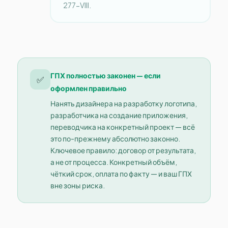
277-VIII.
ГПХ полностью законен — если
✅
оформлен правильно
Нанять дизайнера на разработку логотипа,
разработчика на создание приложения,
переводчика на конкретный проект — всё
это по-прежнему абсолютно законно.
Ключевое правило: договор от результата,
а не от процесса. Конкретный объём,
чёткий срок, оплата по факту — и ваш ГПХ
вне зоны риска.