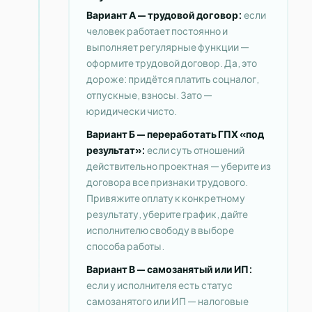
Вариант А — трудовой договор:
если
человек работает постоянно и
выполняет регулярные функции —
оформите трудовой договор. Да, это
дороже: придётся платить соцналог,
отпускные, взносы. Зато —
юридически чисто.
Вариант Б — переработать ГПХ «под
результат»:
если суть отношений
действительно проектная — уберите из
договора все признаки трудового.
Привяжите оплату к конкретному
результату, уберите график, дайте
исполнителю свободу в выборе
способа работы.
Вариант В — самозанятый или ИП:
если у исполнителя есть статус
самозанятого или ИП — налоговые