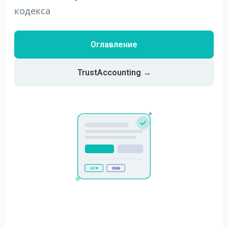
кодекса
Оглавление
TrustAccounting →
ЭСФ
2026