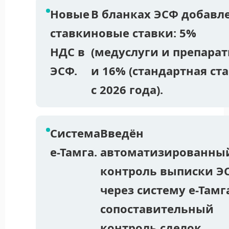
Новые
В бланках ЭСФ добавл
ставки
новые ставки: 5%
НДС в
(медуслуги и препарат
ЭСФ.
и 16% (стандартная ст
с 2026 года).
Система
Введён
е-Тамга.
автоматизированны
контроль выписки Э
через систему е-Тамг
сопоставительный
контроль сделок