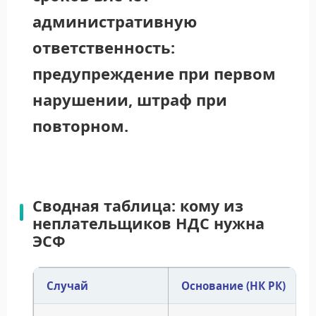
административную
ответственность:
предупреждение при первом
нарушении, штраф при
повторном.
15 дн
0
Сводная таблица: кому из
Дата оборота
неплательщиков НДС нужна
ЭСФ
Случай
Основание (НК РК)