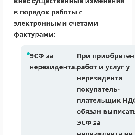
внёс существенные изменения
в порядок работы с
электронными счетами-
фактурами:
ЭСФ за
При приобрете
нерезидента.
работ и услуг у
нерезидента
покупатель-
плательщик НД
обязан выписат
ЭСФ за
нерезидента не