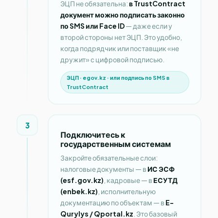
ЭЦП не обязательна:
в TrustContract
документ можно подписать законно
по SMS или Face ID
— даже если у
второй стороны нет ЭЦП. Это удобно,
когда подрядчик или поставщик «не
дружит» с цифровой подписью.
ЭЦП · egov.kz · или подпись по SMS в
TrustContract
3
Подключитесь к
государственным системам
Закройте обязательные слои:
налоговые документы — в
ИС ЭСФ
(esf.gov.kz)
, кадровые — в
ЕСУТД
(enbek.kz)
, исполнительную
документацию по объектам — в
E-
Qurylys / Qportal.kz
. Это базовый