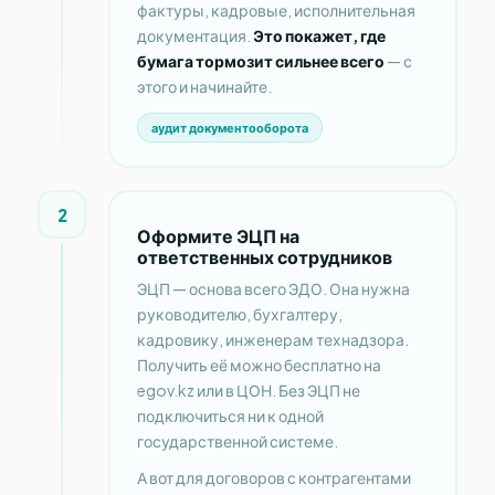
фактуры, кадровые, исполнительная
документация.
Это покажет, где
бумага тормозит сильнее всего
— с
этого и начинайте.
аудит документооборота
2
Оформите ЭЦП на
ответственных сотрудников
ЭЦП — основа всего ЭДО. Она нужна
руководителю, бухгалтеру,
кадровику, инженерам технадзора.
Получить её можно бесплатно на
egov.kz или в ЦОН. Без ЭЦП не
подключиться ни к одной
государственной системе.
А вот для договоров с контрагентами