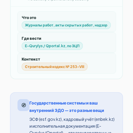
Что это
Журналы работ, акты скрытых работ, надзор
Где вести
E-Qurylys / Qportal.kz, по ЭЦП
Контекст
Строительный кодекс № 253-VIII
Государственные системы и ваш
🧭
внутренний ЭДО — это разные вещи
ЭСФ (esf.gov.kz), кадровый учёт (enbek.kz)
и исполнительная документация (E-
Qurylys/Qportal) — это государственные