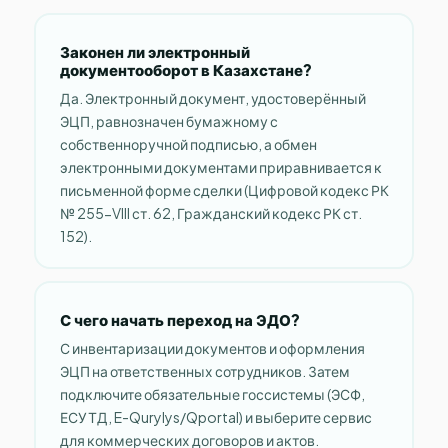
Законен ли электронный
документооборот в Казахстане?
Да. Электронный документ, удостоверённый
ЭЦП, равнозначен бумажному с
собственноручной подписью, а обмен
электронными документами приравнивается к
письменной форме сделки (Цифровой кодекс РК
№ 255-VIII ст. 62, Гражданский кодекс РК ст.
152).
С чего начать переход на ЭДО?
С инвентаризации документов и оформления
ЭЦП на ответственных сотрудников. Затем
подключите обязательные госсистемы (ЭСФ,
ЕСУТД, E-Qurylys/Qportal) и выберите сервис
для коммерческих договоров и актов.