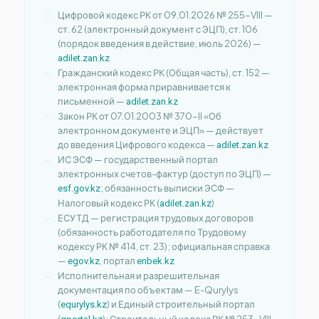
Цифровой кодекс РК от 09.01.2026 № 255-VIII —
ст. 62 (электронный документ с ЭЦП), ст. 106
(порядок введения в действие, июль 2026) —
adilet.zan.kz
Гражданский кодекс РК (Общая часть), ст. 152 —
электронная форма приравнивается к
письменной —
adilet.zan.kz
Закон РК от 07.01.2003 № 370-II «Об
электронном документе и ЭЦП» — действует
до введения Цифрового кодекса —
adilet.zan.kz
ИС ЭСФ — государственный портал
электронных счетов-фактур (доступ по ЭЦП) —
; обязанность выписки ЭСФ —
esf.gov.kz
Налоговый кодекс РК (
)
adilet.zan.kz
ЕСУТД — регистрация трудовых договоров
(обязанность работодателя по Трудовому
кодексу РК № 414, ст. 23); официальная справка
—
, портал
egov.kz
enbek.kz
Исполнительная и разрешительная
документация по объектам — E-Qurylys
(
) и Единый строительный портал
equrylys.kz
(
); Строительный кодекс РК № 253-VIII