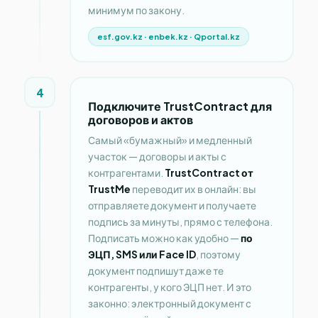
минимум по закону.
esf.gov.kz · enbek.kz · Qportal.kz
4
Подключите TrustContract для
договоров и актов
Самый «бумажный» и медленный
участок — договоры и акты с
контрагентами.
TrustContract от
TrustMe
переводит их в онлайн: вы
отправляете документ и получаете
подпись за минуты, прямо с телефона.
Подписать можно как удобно —
по
ЭЦП, SMS или Face ID
, поэтому
документ подпишут даже те
контрагенты, у кого ЭЦП нет. И это
законно: электронный документ с