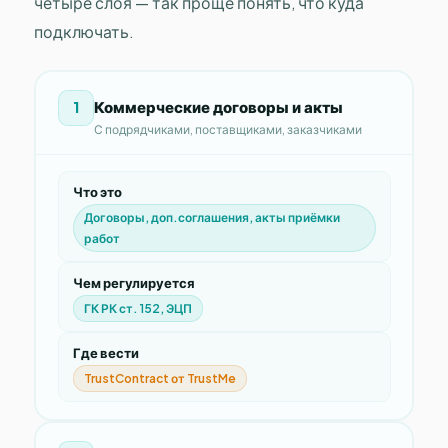
четыре слоя — так проще понять, что куда
подключать.
Коммерческие договоры и акты
1
С подрядчиками, поставщиками, заказчиками
Что это
Договоры, доп.соглашения, акты приёмки
работ
Чем регулируется
ГК РК ст. 152, ЭЦП
Где вести
TrustContract от TrustMe