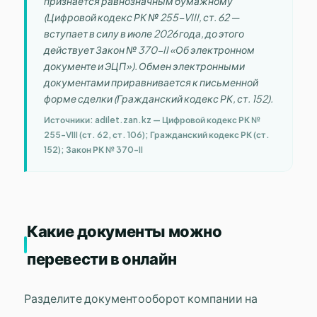
признаётся равнозначным бумажному
(Цифровой кодекс РК № 255-VIII, ст. 62 —
вступает в силу в июле 2026 года, до этого
действует Закон № 370-II «Об электронном
документе и ЭЦП»). Обмен электронными
документами приравнивается к письменной
форме сделки (Гражданский кодекс РК, ст. 152).
Источники: adilet.zan.kz — Цифровой кодекс РК №
255-VIII (ст. 62, ст. 106); Гражданский кодекс РК (ст.
152); Закон РК № 370-II
Какие документы можно
перевести в онлайн
Разделите документооборот компании на