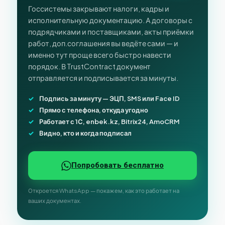
Госсистемы закрывают налоги, кадры и
исполнительную документацию. А договоры с
подрядчиками и поставщиками, акты приёмки
работ, доп.соглашения вы ведёте сами — и
именно тут проще всего быстро навести
порядок. В TrustContract документ
отправляется и подписывается за минуты.
Подпись за минуту — ЭЦП, SMS или Face ID
Прямо с телефона, откуда угодно
Работает с 1С, enbek.kz, Bitrix24, AmoCRM
Видно, кто и когда подписал
Попробовать бесплатно
Откроется WhatsApp — покажем, как это работает на
ваших документах.