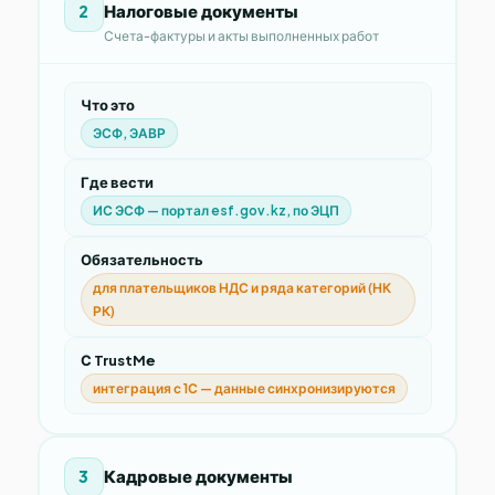
Налоговые документы
2
Счета-фактуры и акты выполненных работ
Что это
ЭСФ, ЭАВР
Где вести
ИС ЭСФ — портал esf.gov.kz, по ЭЦП
Обязательность
для плательщиков НДС и ряда категорий (НК
РК)
С TrustMe
интеграция с 1С — данные синхронизируются
Кадровые документы
3