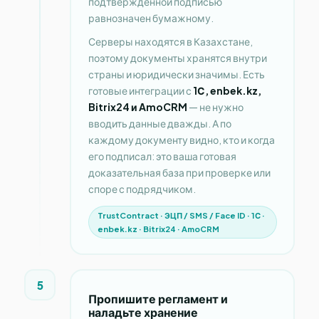
подтверждённой подписью
равнозначен бумажному.
Серверы находятся в Казахстане,
поэтому документы хранятся внутри
страны и юридически значимы. Есть
готовые интеграции с
1С, enbek.kz,
Bitrix24 и AmoCRM
— не нужно
вводить данные дважды. А по
каждому документу видно, кто и когда
его подписал: это ваша готовая
доказательная база при проверке или
споре с подрядчиком.
TrustContract · ЭЦП / SMS / Face ID · 1С ·
enbek.kz · Bitrix24 · AmoCRM
5
Пропишите регламент и
наладьте хранение