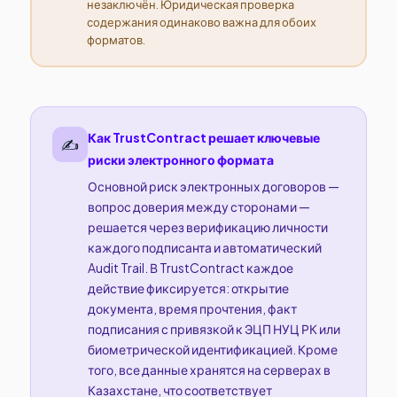
незаключён. Юридическая проверка
содержания одинаково важна для обоих
форматов.
Как TrustContract решает ключевые
✍️
риски электронного формата
Основной риск электронных договоров —
вопрос доверия между сторонами —
решается через верификацию личности
каждого подписанта и автоматический
Audit Trail. В TrustContract каждое
действие фиксируется: открытие
документа, время прочтения, факт
подписания с привязкой к ЭЦП НУЦ РК или
биометрической идентификацией. Кроме
того, все данные хранятся на серверах в
Казахстане, что соответствует