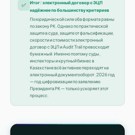
Итог: электронный договор с ЭЦП
✅
надёжнее по большинству критериев
По юридической силе оба формата равны
по закону РК. Однако по практической
защите в суде, защите от фальсификации,
скорости и стоимости электронный
договор с ЭЦП и Audit Trail превосходит
бумажный. Именно поэтому суды,
инспекторы и крупный бизнес в
Казахстане всё активнее переходят на
электронный документооборот. 2026 год
— год цифровизации по заявлению
Президента РК — только ускоряет этот
процесс.