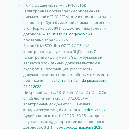
ГК РК (Общая часть) —
п. 1-1 ст. 152
(электронная форма сделки приравнена к
письменной с 01.01.2016);
п. 3 ст. 152
(если одна
сторона требует бумажной формы — договор в
этой форме);
ст. 393
(существенные условия
договора) —
;
,
adilet.zan.kz
dogovor24.kz
проверено апрель 2026
Закон РК № 370-II от 07.01.2003 «Об
электронном документе и ЭЦП» —
ст. 7
(электронный документ с ЭЦП = бумажный,
является письменным доказательством в
суде);
ст. 11
(презумпция целостности —
документ считается неизменённым с момента
подписания) —
;
adilet.zan.kz
femida-justice.com,
04.04.2025
Цифровой кодекс РК № 255-VIII от 09.01.2026,
ст. 62 (вступает в силу 11.07.2026) —
электронный документ с ЭЦП имеет
юридическую силу бумажного —
adilet.zan.kz
Судебная практика РК 2023–2025: ни одного
случая отказа суда в принятии электронного
договора с ЭЦП —
doodocs.kz, декабрь 2025