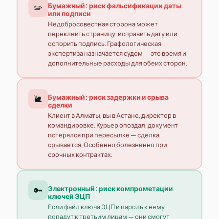
Бумажный: риск фальсификации даты
✏️
или подписи
Недобросовестная сторона может
переклеить страницу, исправить дату или
оспорить подпись. Графологическая
экспертиза назначается судом — это время и
дополнительные расходы для обеих сторон.
Бумажный: риск задержки и срыва
🐌
сделки
Клиент в Алматы, вы в Астане, директор в
командировке. Курьер опоздал, документ
потерялся при пересылке — сделка
срывается. Особенно болезненно при
срочных контрактах.
Электронный: риск компрометации
🔑
ключей ЭЦП
Если файл ключа ЭЦП и пароль к нему
попадут к третьим лицам — они смогут