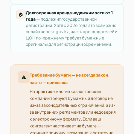
Долгосрочная аренда недвижимости от 1
🏠
года
— подлежит государственной
регистрации. Хотя с 2026 года это возможно
онлайн через egov.kz, часть арендодателей и
ЦОН по-прежнему требует бумажные
оригиналы для регистрации обременений.
Требование бумаги — не всегда закон,
⚠️
часто — привычка
На практике многие казахстанские
компании требуют бумажный договор не
из-за законодательных ограничений, а из-
за внутренних регламентов или недоверия
к электронному формату. Если ваш
контрагент настаивает на бумаге —
уточните причину: возможно, достаточно