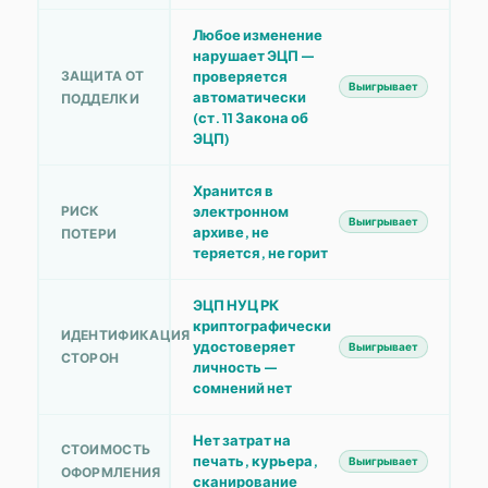
Любое изменение
нарушает ЭЦП —
ЗАЩИТА ОТ
проверяется
Выигрывает
автоматически
ПОДДЕЛКИ
(ст. 11 Закона об
ЭЦП)
Хранится в
РИСК
электронном
Выигрывает
архиве, не
ПОТЕРИ
теряется, не горит
ЭЦП НУЦ РК
криптографически
ИДЕНТИФИКАЦИЯ
удостоверяет
Выигрывает
СТОРОН
личность —
сомнений нет
Нет затрат на
СТОИМОСТЬ
печать, курьера,
Выигрывает
ОФОРМЛЕНИЯ
сканирование