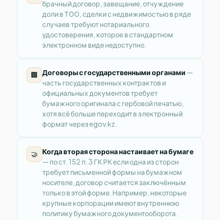
брачный договор, завещание, отчуждение
доли в ТОО, сделки с недвижимостью в ряде
случаев требуют нотариального
удостоверения, которое в стандартном
электронном виде недоступно.
Договоры с государственными органами
—
🏢
часть государственных контрактов и
официальных документов требует
бумажного оригинала с гербовой печатью,
хотя всё больше переходит в электронный
формат через egov.kz.
Когда вторая сторона настаивает на бумаге
🤝
— по ст. 152 п. 3 ГК РК если одна из сторон
требует письменной формы на бумажном
носителе, договор считается заключённым
только в этой форме. Например, некоторые
крупные корпорации имеют внутреннюю
политику бумажного документооборота.