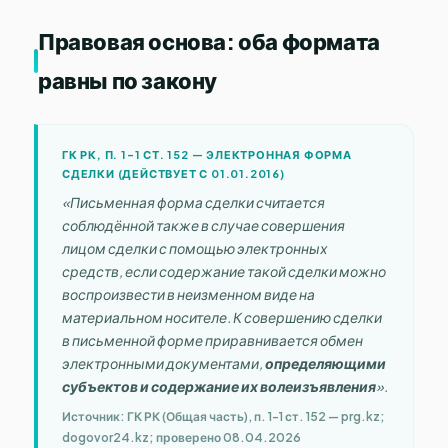
Правовая основа: оба формата
равны по закону
ГК РК, П. 1-1 СТ. 152 — ЭЛЕКТРОННАЯ ФОРМА
СДЕЛКИ (ДЕЙСТВУЕТ С 01.01.2016)
«Письменная форма сделки считается
соблюдённой также в случае совершения
лицом сделки с помощью электронных
средств, если содержание такой сделки можно
воспроизвести в неизменном виде на
материальном носителе. К совершению сделки
в письменной форме приравнивается обмен
электронными документами,
определяющими
субъектов и содержание их волеизъявления
».
Источник: ГК РК (Общая часть), п. 1-1 ст. 152 — prg.kz;
dogovor24.kz; проверено 08.04.2026