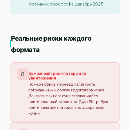
Источник: doodocs.kz, декабрь 2025.
Реальные риски каждого
формата
Бумажный: риск потери или
📄
уничтожения
Пожар в офисе, переезд, халатность
сотрудника — и оригинал договора исчез.
Доказать факт его существования без
оригинала крайне сложно. Суды РК требуют
оригиналы или нотариально заверенные
копии.