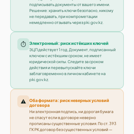
подписывать документы от вашего имени.
Решение: хранить ключи безопасно, никому
не передавать, при компрометации
немедленно отзывать через pki.gov.kz.
Электронный: риск истёкших ключей
⏱️
ЭЦП действует 1 год. Документ, подписанный
ключом с истёкшим сроком, не имеет
юридической силы. Следите за сроком
действия и перевыпускайте ключи
заблаговременно в личном кабинете на
pki.gov.kz.
Оба формата: риск неверных условий
⚠️
договора
Ни электронная подпись, ни дорогая бумага
не спасут если в договоре неверно
прописаны существенные условия. По ст. 393
ГК РК договор без существенных условий —