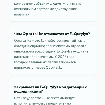
конкретному объекту следует уточнять на
официальном портале и в действующих
правилах.
Чем Qportal.kz отличается от E-Qurylys?
Qportal.kz — это Единый строительный портал,
объединяющий цифровые системы отрасли в
одно окно на всех стадиях. E-Qurylys — одна из
систем этой экосистемы. С 2026 года
государственная экспертиза проектов
принимается через Qportal.kz.
Закрывает ли E-Qurylys мои договоры с
подрядчиками?
Нет. Государственные системы ведут
исполнительную и разрешительную