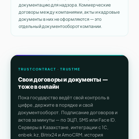
документацию для надзора. Коммерческие
договоры между компаниями, акты и кадровые
документы в них не оформляются — это
отдельный документооборот компании.
TRUSTCONTRACT · TRUSTME
Свои договоры и документы —
тоже в онлайн
Пока государство ведёт свой контроль в
цифре, держите в порядке и свой
документооборот. Подписание договоров и
актов за минуты — по ЭЦП, SMS или Face ID.
Серверы в Казахстане, интеграции с 1С,
enbek.kz, Bitrix24 и AmoCRM, история