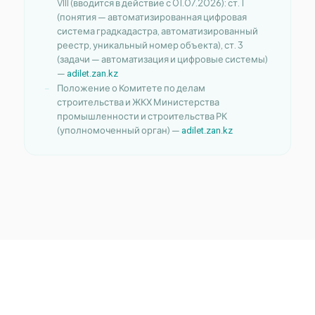
VIII (вводится в действие с 01.07.2026): ст. 1
(понятия — автоматизированная цифровая
система градкадастра, автоматизированный
реестр, уникальный номер объекта), ст. 3
(задачи — автоматизация и цифровые системы)
—
adilet.zan.kz
Положение о Комитете по делам
строительства и ЖКХ Министерства
промышленности и строительства РК
(уполномоченный орган) —
adilet.zan.kz