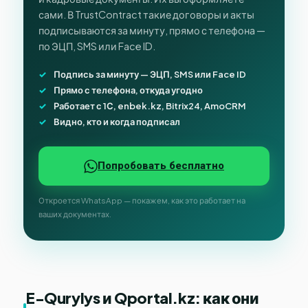
сами. В TrustContract такие договоры и акты
подписываются за минуту, прямо с телефона —
по ЭЦП, SMS или Face ID.
Подпись за минуту — ЭЦП, SMS или Face ID
Прямо с телефона, откуда угодно
Работает с 1С, enbek.kz, Bitrix24, AmoCRM
Видно, кто и когда подписал
Попробовать бесплатно
Откроется WhatsApp — покажем, как это работает на
ваших документах.
E-Qurylys и Qportal.kz: как они