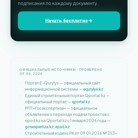
подписания по каждому документу.
Начать бесплатно
ОФИЦИАЛЬНЫЕ ИСТОЧНИКИ · ПРОВЕРЕНО
09.06.2026
Портал E-Qurylys — официальный сайт
информационной системы —
equrylys.kz
Единый строительный портал Qportal.kz —
официальный портал —
qportal.kz
РГП «Госэкспертиза» — официальное
объявление о переходе подачи проектов с
epsd.kz на Qportal.kz с 1 января 2026 года —
,
gosexpertiza.kz
epsd.kz
Строительный кодекс РК от 09.01.2026 № 253-