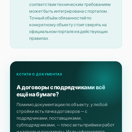
соответствии техническим требованиям
может быть интегрирована с порталом.
Точный объём обязанностей по
конкретному объекту стоит сверять на
официальном портале и в действующих
правилах.
КСТАТИ О ДОКУМЕНТАХ
А договоры с подрядчиками всё
ещё на бумаге?
Помимо документации по объекту, у любой
стройки есть пачка договоров — с
подрядчиками, поставщиками,
субподрядчиками, — плюс акты приёмки работ
и кадровые документы. Их вы оформляете