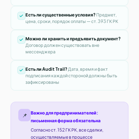
Есть ли существенные условия?
Предмет,
цена, сроки, порядок оплаты — ст. 393 ГК РК
Можно ли хранить и предъявить документ?
Договор должен существовать вне
мессенджера
Есть ли Audit Trail?
Дата, время и факт
подписания каждой стороной должны быть
зафиксированы
Важно для предпринимателей:
📌
письменная форма обязательна
Согласно ст. 152 ГК РК, все сделки,
осуществляемые в процессе