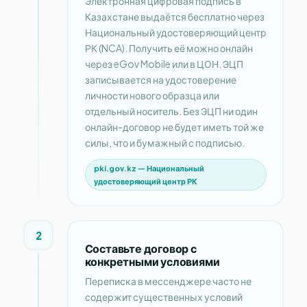
Электронная цифровая подпись в
Казахстане выдаётся бесплатно через
Национальный удостоверяющий центр
РК (NCA). Получить её можно онлайн
через eGov Mobile или в ЦОН. ЭЦП
записывается на удостоверение
личности нового образца или
отдельный носитель. Без ЭЦП ни один
онлайн-договор не будет иметь той же
силы, что и бумажный с подписью.
pki.gov.kz — Национальный
удостоверяющий центр РК
2
Составьте договор с
конкретными условиями
Переписка в мессенджере часто не
содержит существенных условий