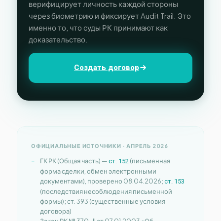
верифицирует личность каждой стороны
через биометрию и фиксирует Audit Trail. Это
именно то, что суды РК принимают как
доказательство.
Создать договор
ОФИЦИАЛЬНЫЕ ИСТОЧНИКИ · АПРЕЛЬ 2026
ГК РК (Общая часть) —
(письменная
ст. 152
форма сделки, обмен электронными
документами), проверено 08.04.2026;
ст. 153
(последствия несоблюдения письменной
формы); ст. 393 (существенные условия
договора)
Закон РК № 370-II от 07.01.2003 «Об