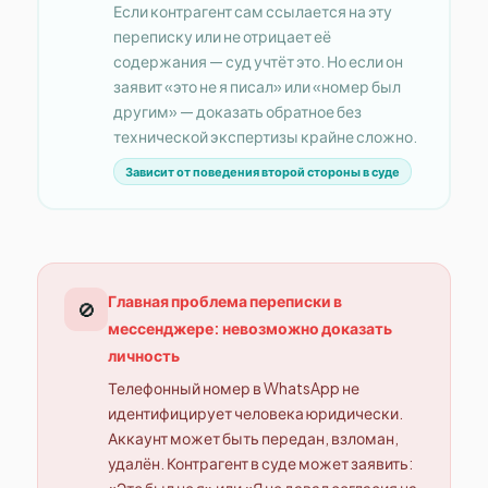
Если контрагент сам ссылается на эту
переписку или не отрицает её
содержания — суд учтёт это. Но если он
заявит «это не я писал» или «номер был
другим» — доказать обратное без
технической экспертизы крайне сложно.
Зависит от поведения второй стороны в суде
Главная проблема переписки в
🚫
мессенджере: невозможно доказать
личность
Телефонный номер в WhatsApp не
идентифицирует человека юридически.
Аккаунт может быть передан, взломан,
удалён. Контрагент в суде может заявить: