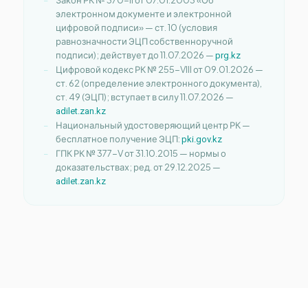
электронном документе и электронной
цифровой подписи» — ст. 10 (условия
равнозначности ЭЦП собственноручной
подписи); действует до 11.07.2026 —
prg.kz
Цифровой кодекс РК № 255-VIII от 09.01.2026 —
ст. 62 (определение электронного документа),
ст. 49 (ЭЦП); вступает в силу 11.07.2026 —
adilet.zan.kz
Национальный удостоверяющий центр РК —
бесплатное получение ЭЦП:
pki.gov.kz
ГПК РК № 377-V от 31.10.2015 — нормы о
доказательствах; ред. от 29.12.2025 —
adilet.zan.kz