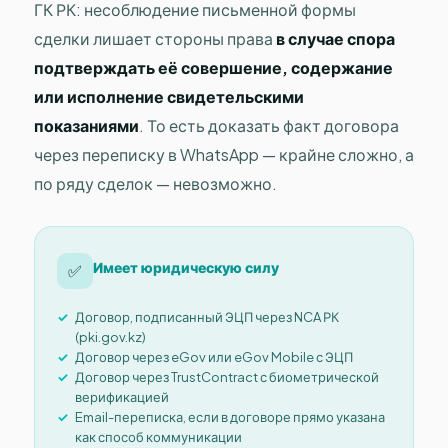
ГК РК: несоблюдение письменной формы
сделки лишает стороны права
в случае спора
подтверждать её совершение, содержание
или исполнение свидетельскими
показаниями
. То есть доказать факт договора
через переписку в WhatsApp — крайне сложно, а
по ряду сделок — невозможно.
Имеет юридическую силу
✅
Договор, подписанный ЭЦП через NCA РК
(pki.gov.kz)
Договор через eGov или eGov Mobile с ЭЦП
Договор через TrustContract с биометрической
верификацией
Email-переписка, если в договоре прямо указана
как способ коммуникации