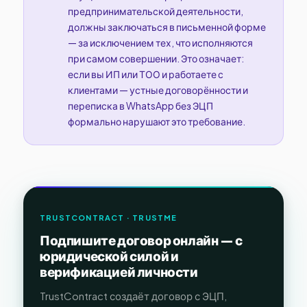
предпринимательской деятельности,
должны заключаться в письменной форме
— за исключением тех, что исполняются
при самом совершении. Это означает:
если вы ИП или ТОО и работаете с
клиентами — устные договорённости и
переписка в WhatsApp без ЭЦП
формально нарушают это требование.
TRUSTCONTRACT · TRUSTME
Подпишите договор онлайн — с
юридической силой и
верификацией личности
TrustContract создаёт договор с ЭЦП,