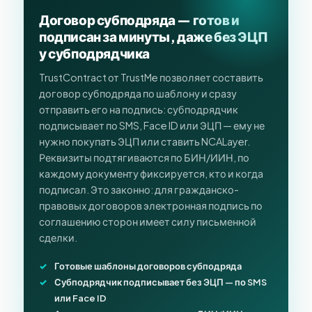
Договор субподряда — готов и
подписан за минуты, даже без ЭЦП
у субподрядчика
TrustContract от TrustMe позволяет составить
договор субподряда по шаблону и сразу
отправить его на подпись: субподрядчик
подписывает по SMS, Face ID или ЭЦП — ему не
нужно покупать ЭЦП или ставить NCALayer.
Реквизиты подтягиваются по БИН/ИИН, по
каждому документу фиксируется, кто и когда
подписал. Это законно: для гражданско-
правовых договоров электронная подпись по
соглашению сторон имеет силу письменной
сделки.
Готовые шаблоны договоров субподряда
Субподрядчик подписывает без ЭЦП — по SMS
или Face ID