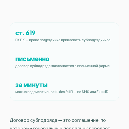
ст. 619
ГК РК — право подрядчика привлекать субподрядчиков
письменно
договор субподряда заключается в письменной форме
за минуты
можно подписать онлайн без ЭЦП — по SMS или Face ID
Договор субподряда — это соглашение, по
которому генеральный подрядчик передаёт