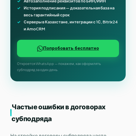
Автозаполнение реквизитов по БИН/ИИН
История подписания — доказательная база на
весь гарантийный срок
Серверы в Казахстане, интеграции с 1С, Bitrix24
и AmoCRM
Попробовать бесплатно
Откроется WhatsApp — покажем, как оформлять
субподряд за один день.
Частые ошибки в договорах
субподряда
На стройке договоры субподряда часто