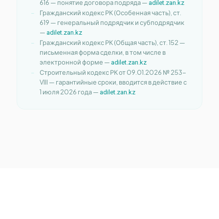
616 — понятие договора подряда —
adilet.zan.kz
Гражданский кодекс РК (Особенная часть), ст.
619 — генеральный подрядчик и субподрядчик
—
adilet.zan.kz
Гражданский кодекс РК (Общая часть), ст. 152 —
письменная форма сделки, в том числе в
электронной форме —
adilet.zan.kz
Строительный кодекс РК от 09.01.2026 № 253-
VIII — гарантийные сроки, вводится в действие с
1 июля 2026 года —
adilet.zan.kz