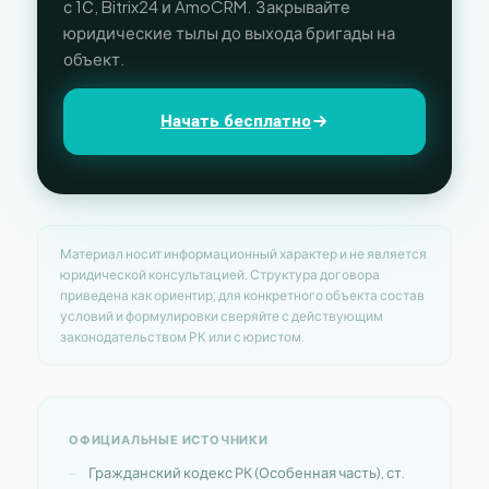
с 1С, Bitrix24 и AmoCRM. Закрывайте
юридические тылы до выхода бригады на
объект.
Начать бесплатно
Материал носит информационный характер и не является
юридической консультацией. Структура договора
приведена как ориентир; для конкретного объекта состав
условий и формулировки сверяйте с действующим
законодательством РК или с юристом.
ОФИЦИАЛЬНЫЕ ИСТОЧНИКИ
Гражданский кодекс РК (Особенная часть), ст.