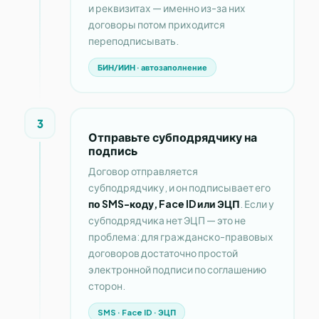
и реквизитах — именно из-за них
договоры потом приходится
переподписывать.
БИН/ИИН · автозаполнение
3
Отправьте субподрядчику на
подпись
Договор отправляется
субподрядчику, и он подписывает его
по SMS-коду, Face ID или ЭЦП
. Если у
субподрядчика нет ЭЦП — это не
проблема: для гражданско-правовых
договоров достаточно простой
электронной подписи по соглашению
сторон.
SMS · Face ID · ЭЦП