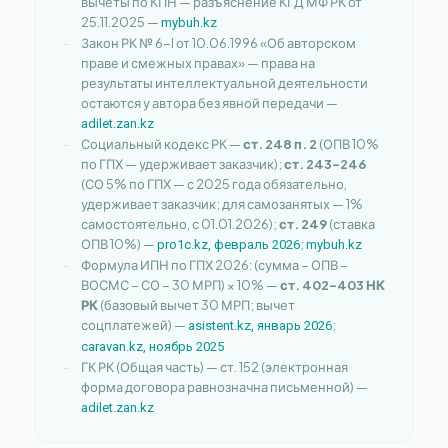
вычеты по КПН — разъяснение КГД МФ РК от
25.11.2025 —
mybuh.kz
Закон РК № 6-I от 10.06.1996 «Об авторском
праве и смежных правах» — права на
результаты интеллектуальной деятельности
остаются у автора без явной передачи —
adilet.zan.kz
Социальный кодекс РК —
ст. 248 п. 2
(ОПВ 10%
по ГПХ — удерживает заказчик);
ст. 243–246
(СО 5% по ГПХ — с 2025 года обязательно,
удерживает заказчик; для самозанятых — 1%
самостоятельно, с 01.01.2026);
ст. 249
(ставка
ОПВ 10%) —
;
pro1c.kz, февраль 2026
mybuh.kz
Формула ИПН по ГПХ 2026: (сумма − ОПВ −
ВОСМС − СО − 30 МРП) × 10% —
ст. 402–403 НК
РК
(базовый вычет 30 МРП; вычет
соцплатежей) —
;
asistent.kz, январь 2026
caravan.kz, ноябрь 2025
ГК РК (Общая часть) — ст. 152 (электронная
форма договора равнозначна письменной) —
adilet.zan.kz