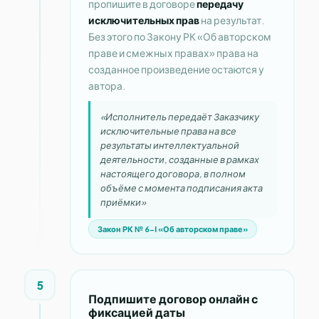
пропишите в договоре
передачу
исключительных прав
на результат.
Без этого по Закону РК «Об авторском
праве и смежных правах» права на
созданное произведение остаются у
автора.
«Исполнитель передаёт Заказчику
исключительные права на все
результаты интеллектуальной
деятельности, созданные в рамках
настоящего договора, в полном
объёме с момента подписания акта
приёмки»
Закон РК № 6-I «Об авторском праве»
5
Подпишите договор онлайн с
фиксацией даты