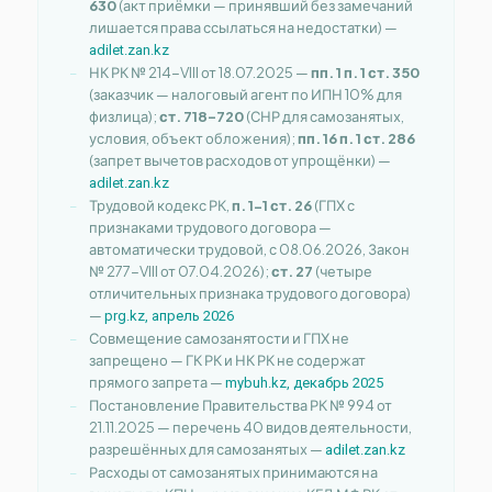
630
(акт приёмки — принявший без замечаний
лишается права ссылаться на недостатки) —
adilet.zan.kz
НК РК № 214-VIII от 18.07.2025 —
пп. 1 п. 1 ст. 350
(заказчик — налоговый агент по ИПН 10% для
физлица);
ст. 718–720
(СНР для самозанятых,
условия, объект обложения);
пп. 16 п. 1 ст. 286
(запрет вычетов расходов от упрощёнки) —
adilet.zan.kz
Трудовой кодекс РК,
п. 1-1 ст. 26
(ГПХ с
признаками трудового договора —
автоматически трудовой, с 08.06.2026, Закон
№ 277-VIII от 07.04.2026);
ст. 27
(четыре
отличительных признака трудового договора)
—
prg.kz, апрель 2026
Совмещение самозанятости и ГПХ не
запрещено — ГК РК и НК РК не содержат
прямого запрета —
mybuh.kz, декабрь 2025
Постановление Правительства РК № 994 от
21.11.2025 — перечень 40 видов деятельности,
разрешённых для самозанятых —
adilet.zan.kz
Расходы от самозанятых принимаются на