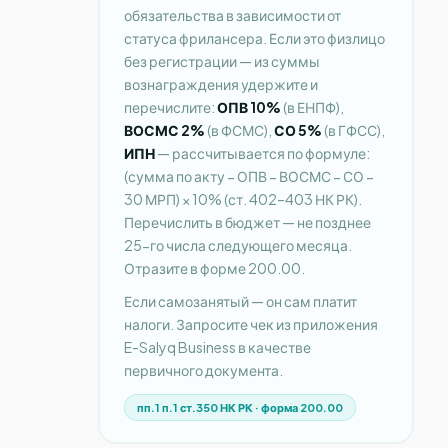
обязательства в зависимости от
статуса фрилансера. Если это физлицо
без регистрации — из суммы
вознаграждения удержите и
перечислите:
ОПВ 10%
(в ЕНПФ),
ВОСМС 2%
(в ФСМС),
СО 5%
(в ГФСС),
ИПН
— рассчитывается по формуле:
(сумма по акту − ОПВ − ВОСМС − СО −
30 МРП) × 10% (ст. 402–403 НК РК).
Перечислить в бюджет — не позднее
25-го числа следующего месяца.
Отразите в форме 200.00.
Если самозанятый — он сам платит
налоги. Запросите чек из приложения
E-Salyq Business в качестве
первичного документа.
пп.1 п.1 ст.350 НК РК · форма 200.00