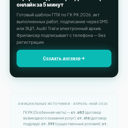
онлайн за 5 минут
Готовый шаблон ГПХ по ГК РК 2026, акт
выполненных работ, подписание через SMS
или ЭЦП, Audit Trail и электронный архив.
Фрилансер подписывает с телефона — без
регистрации.
Создать договор
ОФИЦИАЛЬНЫЕ ИСТОЧНИКИ · АПРЕЛЬ–МАЙ 2026
ГК РК (Особенная часть) —
ст. 683
(договор
возмездного оказания услуг);
ст. 616
(договор
подряда);
ст. 393
(существенные условия);
ст.