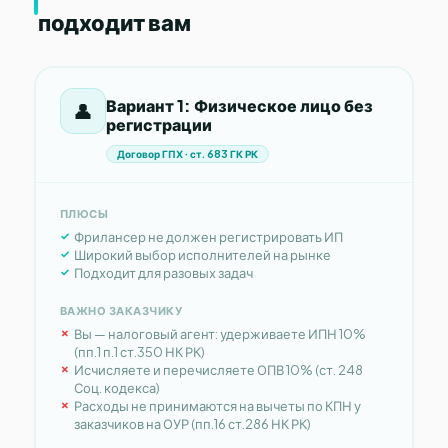
подходит вам
Вариант 1: Физическое лицо без
👤
регистрации
Договор ГПХ · ст. 683 ГК РК
ПЛЮСЫ
Фрилансер не должен регистрировать ИП
Широкий выбор исполнителей на рынке
Подходит для разовых задач
ВАЖНО ЗАКАЗЧИКУ
Вы — налоговый агент: удерживаете ИПН 10%
(пп.1 п.1 ст.350 НК РК)
Исчисляете и перечисляете ОПВ 10% (ст. 248
Соц. кодекса)
Расходы не принимаются на вычеты по КПН у
заказчиков на ОУР (пп.16 ст.286 НК РК)