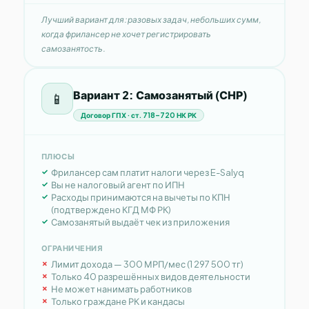
Лучший вариант для: разовых задач, небольших сумм,
когда фрилансер не хочет регистрировать
самозанятость.
Вариант 2: Самозанятый (СНР)
📱
Договор ГПХ · ст. 718–720 НК РК
ПЛЮСЫ
Фрилансер сам платит налоги через E-Salyq
Вы не налоговый агент по ИПН
Расходы принимаются на вычеты по КПН
(подтверждено КГД МФ РК)
Самозанятый выдаёт чек из приложения
ОГРАНИЧЕНИЯ
Лимит дохода — 300 МРП/мес (1 297 500 тг)
Только 40 разрешённых видов деятельности
Не может нанимать работников
Только граждане РК и кандасы