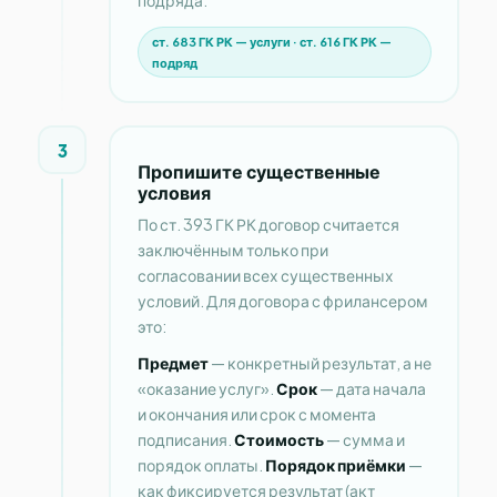
ст. 683 ГК РК — услуги · ст. 616 ГК РК —
подряд
3
Пропишите существенные
условия
По ст. 393 ГК РК договор считается
заключённым только при
согласовании всех существенных
условий. Для договора с фрилансером
это:
Предмет
— конкретный результат, а не
«оказание услуг».
Срок
— дата начала
и окончания или срок с момента
подписания.
Стоимость
— сумма и
порядок оплаты.
Порядок приёмки
—
как фиксируется результат (акт