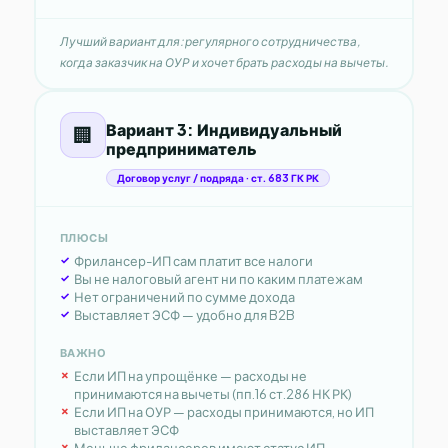
Лучший вариант для: регулярного сотрудничества,
когда заказчик на ОУР и хочет брать расходы на вычеты.
Вариант 3: Индивидуальный
🏢
предприниматель
Договор услуг / подряда · ст. 683 ГК РК
ПЛЮСЫ
Фрилансер-ИП сам платит все налоги
Вы не налоговый агент ни по каким платежам
Нет ограничений по сумме дохода
Выставляет ЭСФ — удобно для B2B
ВАЖНО
Если ИП на упрощёнке — расходы не
принимаются на вычеты (пп.16 ст.286 НК РК)
Если ИП на ОУР — расходы принимаются, но ИП
выставляет ЭСФ
Меньше фрилансеров имеют статус ИП