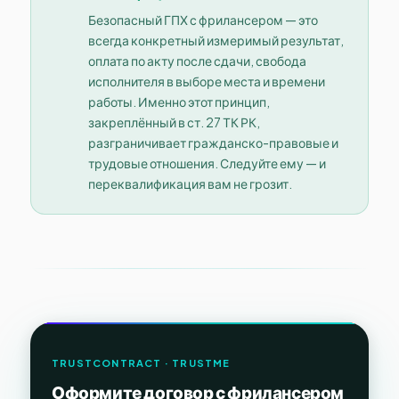
Безопасный ГПХ с фрилансером — это
всегда конкретный измеримый результат,
оплата по акту после сдачи, свобода
исполнителя в выборе места и времени
работы. Именно этот принцип,
закреплённый в ст. 27 ТК РК,
разграничивает гражданско-правовые и
трудовые отношения. Следуйте ему — и
переквалификация вам не грозит.
TRUSTCONTRACT · TRUSTME
Оформите договор с фрилансером