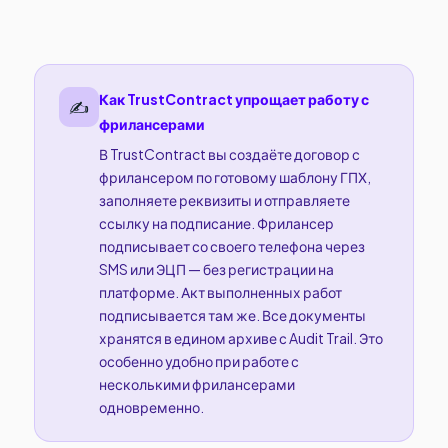
Как TrustContract упрощает работу с
✍️
фрилансерами
В TrustContract вы создаёте договор с
фрилансером по готовому шаблону ГПХ,
заполняете реквизиты и отправляете
ссылку на подписание. Фрилансер
подписывает со своего телефона через
SMS или ЭЦП — без регистрации на
платформе. Акт выполненных работ
подписывается там же. Все документы
хранятся в едином архиве с Audit Trail. Это
особенно удобно при работе с
несколькими фрилансерами
одновременно.