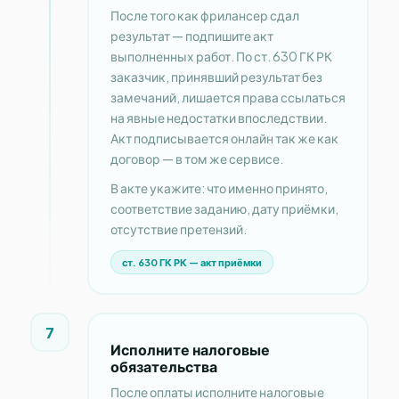
После того как фрилансер сдал
результат — подпишите акт
выполненных работ. По ст. 630 ГК РК
заказчик, принявший результат без
замечаний, лишается права ссылаться
на явные недостатки впоследствии.
Акт подписывается онлайн так же как
договор — в том же сервисе.
В акте укажите: что именно принято,
соответствие заданию, дату приёмки,
отсутствие претензий.
ст. 630 ГК РК — акт приёмки
7
Исполните налоговые
обязательства
После оплаты исполните налоговые