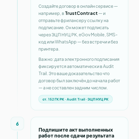
Создайте договор в онлайн сервисе —
например, в
TrustContract
— и
отправьте фрилансеру ссылку на
подписание. Он может подписать
через ЭЦП НУЦ РК, eGov Mobile, SMS-
код или WhatsApp — без встречи и без
принтера.
Важно: дата электронного подписания
фиксируется автоматически в Audit
Trail. Это ваше доказательство что
договор был заключён до начала работ
— а не составлен задним числом.
ст. 152 ГК РК · Audit Trail · ЭЦП НУЦ РК
6
Подпишите акт выполненных
работ после сдачи результата