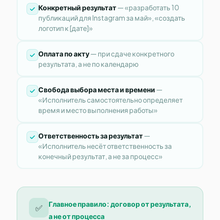
Конкретный результат
— «разработать 10
публикаций для Instagram за май», «создать
логотип к [дате]»
Оплата по акту
— при сдаче конкретного
результата, а не по календарю
Свобода выбора места и времени
—
«Исполнитель самостоятельно определяет
время и место выполнения работы»
Ответственность за результат
—
«Исполнитель несёт ответственность за
конечный результат, а не за процесс»
Главное правило: договор от результата,
✅
а не от процесса