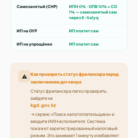
Самозанятый (СНР)
ИПН 0% · ОПВ 10% + СО
1% — самозанятый сам
через E-Salyq
ИП на ОУР
ИП платит сам
ИП на упрощёнке
ИП платит сам
Как проверить статус фрилансера перед
⚠️
заключением договора
Статус фрилансера легко проверить:
зайдите на
kgd.gov.kz
→ сервис «Поиск налогоплательщика» и
введите ИИН исполнителя. Система
покажет зарегистрированный налоговый
режим. Это занимает 1 минуту и избавляет