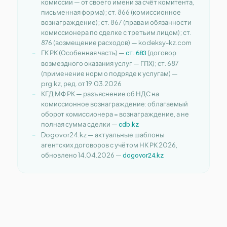
комиссии — от своего имени за счёт комитента,
письменная форма); ст. 866 (комиссионное
вознаграждение); ст. 867 (права и обязанности
комиссионера по сделке с третьим лицом); ст.
876 (возмещение расходов) — kodeksy-kz.com
ГК РК (Особенная часть) —
(договор
ст. 683
возмездного оказания услуг — ГПХ); ст. 687
(применение норм о подряде к услугам) —
prg.kz, ред. от 19.03.2026
КГД МФ РК — разъяснение об НДС на
комиссионное вознаграждение: облагаемый
оборот комиссионера = вознаграждение, а не
полная сумма сделки —
cdb.kz
Dogovor24.kz — актуальные шаблоны
агентских договоров с учётом НК РК 2026,
обновлено 14.04.2026 —
dogovor24.kz