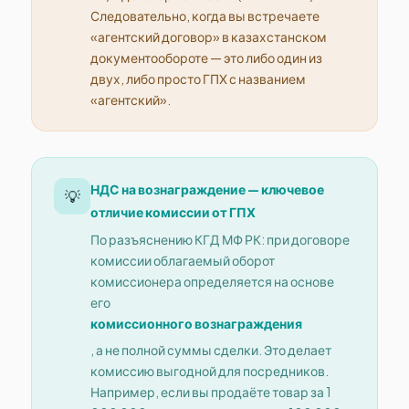
Следовательно, когда вы встречаете
«агентский договор» в казахстанском
документообороте — это либо один из
двух, либо просто ГПХ с названием
«агентский».
НДС на вознаграждение — ключевое
💡
отличие комиссии от ГПХ
По разъяснению КГД МФ РК: при договоре
комиссии облагаемый оборот
комиссионера определяется на основе
его
комиссионного вознаграждения
, а не полной суммы сделки. Это делает
комиссию выгодной для посредников.
Например, если вы продаёте товар за 1