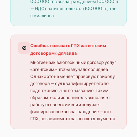
000 000 тг с вознаграждением 100 000 тг
— НДС платится только со 100 000 тг, а не
с миллиона.
Ошибка: называть ГПХ «агентским
🚫
договором» для вида
Многие называют обычный договор услуг
«агентским» чтобы звучало солиднее.
Однако это не меняет правовую природу
договора — суд квалифицирует его по
содержанию, а не по названию. Таким
образом, если исполнитель выполняет
работу от своего имени и получает
фиксированное вознаграждение — это
ГПХ, независимо от заголовка документа.