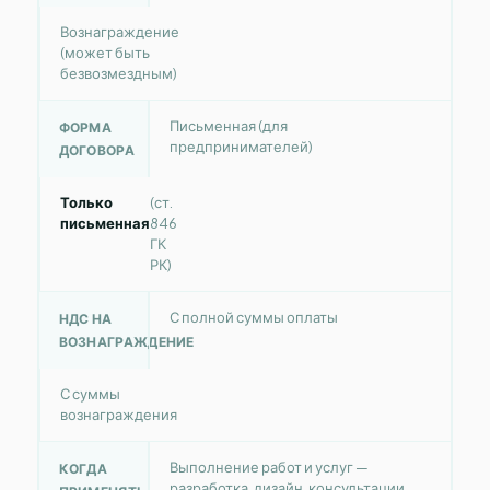
Вознаграждение
(может быть
безвозмездным)
Письменная (для
ФОРМА
предпринимателей)
ДОГОВОРА
Только
(ст.
письменная
846
ГК
РК)
С полной суммы оплаты
НДС НА
ВОЗНАГРАЖДЕНИЕ
С суммы
вознаграждения
Выполнение работ и услуг —
КОГДА
разработка, дизайн, консультации