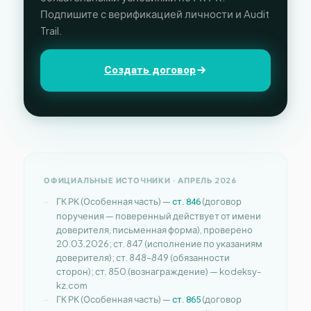
Подпишите с верификацией личности и Audit
Trail.
Создать договор
ОФИЦИАЛЬНЫЕ ИСТОЧНИКИ · АПРЕЛЬ 2026
ГК РК (Особенная часть) —
(договор
ст. 846
поручения — поверенный действует от имени
доверителя, письменная форма), проверено
20.03.2026; ст. 847 (исполнение по указаниям
доверителя); ст. 848–849 (обязанности
сторон); ст. 850 (вознаграждение) — kodeksy-
kz.com
ГК РК (Особенная часть) —
(договор
ст. 865