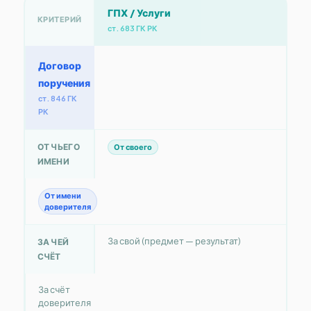
ГПХ / Услуги
КРИТЕРИЙ
ст. 683 ГК РК
Договор
поручения
ст. 846 ГК
РК
ОТ ЧЬЕГО
От своего
ИМЕНИ
От имени
доверителя
За свой (предмет — результат)
ЗА ЧЕЙ
СЧЁТ
За счёт
доверителя