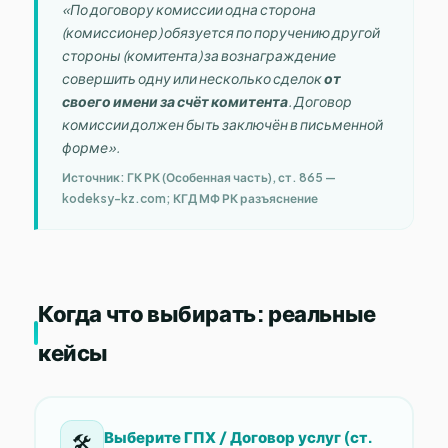
«По договору комиссии одна сторона
(комиссионер) обязуется по поручению другой
стороны (комитента) за вознаграждение
совершить одну или несколько сделок
от
своего имени за счёт комитента
. Договор
комиссии должен быть заключён в письменной
форме».
Источник: ГК РК (Особенная часть), ст. 865 —
kodeksy-kz.com; КГД МФ РК разъяснение
Когда что выбирать: реальные
кейсы
Выберите ГПХ / Договор услуг (ст.
🛠️