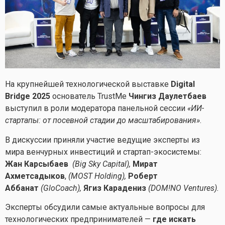
На крупнейшей технологической выставке
Digital
Bridge 2025
основатель TrustMe
Чингиз Даулетбаев
выступил в роли модератора панельной сессии
«ИИ-
стартапы: от посевной стадии до масштабирования»
.
В дискуссии приняли участие ведущие эксперты из
мира венчурных инвестиций и стартап-экосистемы:
Жан Карсыбаев
(Big Sky Capital),
Мират
Ахметсадыков
,
(MOST Holding),
Роберт
Аббанат
(GloCoach),
Ягиз Карадениз
(DOM!NO Ventures).
Эксперты обсудили самые актуальные вопросы для
технологических предпринимателей —
где искать